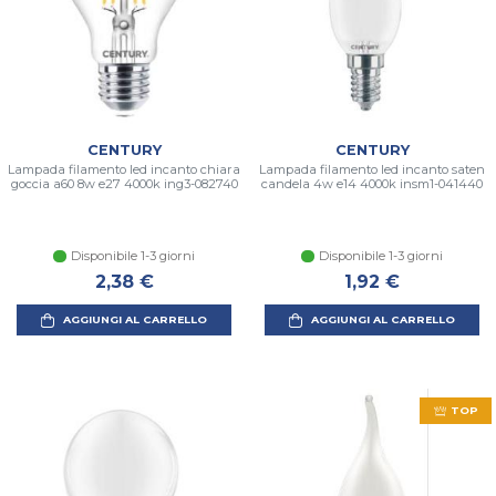
CENTURY
CENTURY
Lampada filamento led incanto chiara
Lampada filamento led incanto saten
goccia a60 8w e27 4000k ing3-082740
candela 4w e14 4000k insm1-041440
Disponibile 1-3 giorni
Disponibile 1-3 giorni
2,38 €
1,92 €
AGGIUNGI AL CARRELLO
AGGIUNGI AL CARRELLO
TOP