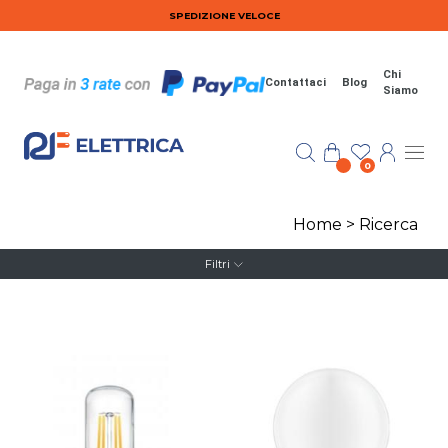
Salta al contenuto principale
SPEDIZIONE VELOCE
Chi
Contattaci
Blog
Siamo
0
Home
>
Ricerca
Filtri