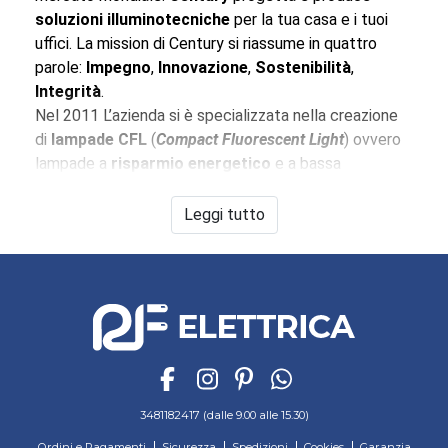
soluzioni illuminotecniche
per la tua casa e i tuoi
uffici. La mission di Century si riassume in quattro
parole:
Impegno
,
Innovazione
,
Sostenibilità
,
Integrità
.
Nel 2011 L’azienda si è specializzata nella creazione
di
lampade CFL
(
Compact Fluorescent Light
) ovvero
lampade a
risparmio energetico
e a bassa
emissione di calore (il che le rende adatte anche a
coltivazioni indoor). Sul nostro sito trovi un vasto
Leggi tutto
assortimento di
lampade CFL Century
.
Ma le lampade fluorescenti compatte non
esauriscono la variegata produzione
Century Italia
.
Nel campo delle
luci al LED
, Century produce
faretti
e
proiettori al led
altamente professionali,
tubi LED
e
lampade LED
classiche, disponibili nelle linee
Harmony 95
,
Aria Bold
,
Onda
e
Aria Plus
. Scopri i
vantaggi dell’
illuminazione al LED
in questo
articolo
.
3481182417 (dalle 9.00 alle 15.30)
Il
Catalogo Century
continua con le tradizionali
Ordini e Pagamenti
Sicurezza
Spedizioni
Cookies
Garanzia