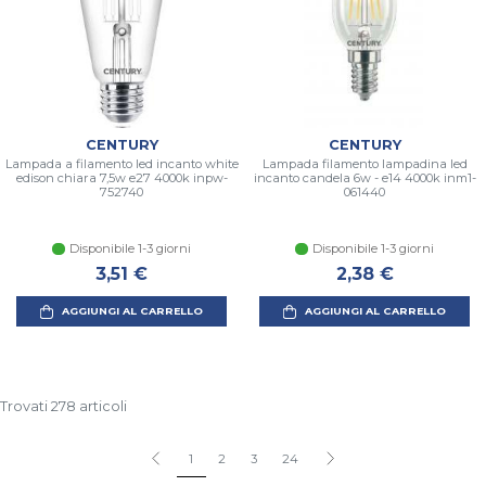
CENTURY
CENTURY
Lampada a filamento led incanto white
Lampada filamento lampadina led
edison chiara 7,5w e27 4000k inpw-
incanto candela 6w - e14 4000k inm1-
752740
061440
Disponibile 1-3 giorni
Disponibile 1-3 giorni
3,51 €
2,38 €
AGGIUNGI AL CARRELLO
AGGIUNGI AL CARRELLO
Trovati 278 articoli
1
2
3
24