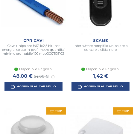
CPR CAVI
SCAME
Cavo unipolare fs17 1x2,5 blu per
Interruttore rompifilo unipolare a
energia isolato in pvc 1 metro quantita'
cursore a slitta nero
minimo ordinabile 100 mt c0007503102
Disponibile 1-3 giorni
Disponibile 1-3 giorni
48,00 €
1,42 €
54,00 €
AGGIUNGI AL CARRELLO
AGGIUNGI AL CARRELLO
TOP
TOP