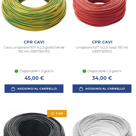
CPR CAVI
CPR CAVI
Cavo unipolare fs17 1x2,5 giallo/verde
Unipolare fs17 1x2,5 rosso 100 mt
100 mt c0007504102
c0007505102
Disponibile 1-3 giorni
Disponibile 1-3 giorni
45,00 €
34,00 €
AGGIUNGI AL CARRELLO
AGGIUNGI AL CARRELLO
TOP