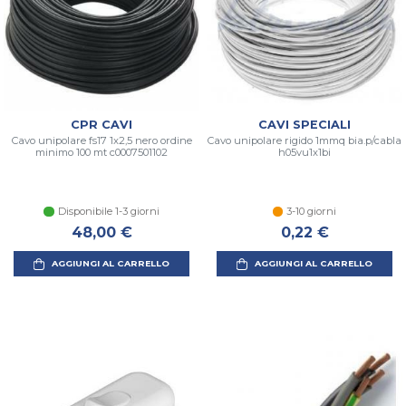
CPR CAVI
CAVI SPECIALI
Cavo unipolare fs17 1x2,5 nero ordine
Cavo unipolare rigido 1mmq bia.p/cabla
minimo 100 mt c0007501102
h05vu1x1bi
Disponibile 1-3 giorni
3-10 giorni
48,00 €
0,22 €
AGGIUNGI AL CARRELLO
AGGIUNGI AL CARRELLO