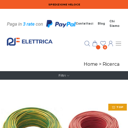
Salta al contenuto principale
SPEDIZIONE VELOCE
Chi
Contattaci
Blog
Siamo
0
Home
>
Ricerca
Filtri
TOP