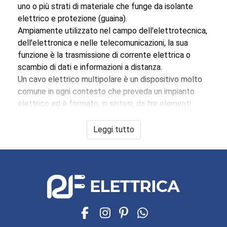
uno o più strati di materiale che funge da isolante
elettrico e protezione (guaina).
Ampiamente utilizzato nel campo dell'elettrotecnica,
dell'elettronica e nelle telecomunicazioni, la sua
funzione è la trasmissione di corrente elettrica o
scambio di dati e informazioni a distanza.
Un cavo elettrico multipolare è un dispositivo molto
comune in ogni contesto che preveda un impianto
elettrico ed è formato, in sintesi, da tre elementi:
Il conduttore, generalmente in rame (due o più)
L’isolante, in gomma, pvc o resine (due o più)
Leggi tutto
La guaina che avvolge il tutto, sempre in pvc
I cavi multipolari si utilizzano ad esempio per
alimentare elettrodomestici, per i quali con un solo
cavo si trasportano la fase,il neutro e la messa a
terra.
Discorso diverso per gli impianti elettrici della casa
per i quali si preferiscono
cavi unipolari
che poi
vengono raggruppati all’interno delle canaline poste