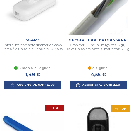
SCAME
SPECIAL CAVI BALSASSARRI
Interruttore volante dimmer da cavo
Cavo fror16 unel num+gv cca 12g1,5
rompifilo unipola bulanciere 195.450b
cavo unipolare costo al metro fnz15012g
Disponibile 1-3 giorni
3-10 giorni
1,49 €
4,55 €
AGGIUNGI AL CARRELLO
AGGIUNGI AL CARRELLO
-11%
TOP