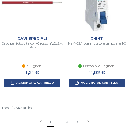
CAVI SPECIALI
CHINT
Cavo per fotovoltaico 1x6 rosso h1z2z2-k
Nzk1-32/1 commutatore unipolare 1-0
1x6 rs
3-10 giorni
Disponibile 1-3 giorni
1,21 €
11,02 €
AGGIUNGI AL CARRELLO
AGGIUNGI AL CARRELLO
Trovati 2347 articoli
1
2
3
196