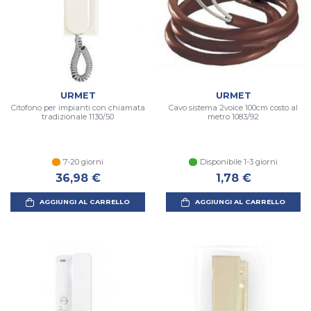
URMET
URMET
Citofono per impianti con chiamata
Cavo sistema 2voice 100cm costo al
tradizionale 1130/50
metro 1083/92
7-20 giorni
Disponibile 1-3 giorni
36,98 €
1,78 €
AGGIUNGI AL CARRELLO
AGGIUNGI AL CARRELLO