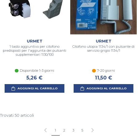
URMET
URMET
1 tasto aggiuntivo per citofono
Citofono utopia 1134/1 con pulsante di
predisposti per l'aggiunta dei pulsanti
servizio grigio 1134/1
supplementari 1130/100
Disponibile 1-3 giorni
7-20 giorni
5,26 €
11,50 €
AGGIUNGI AL CARRELLO
AGGIUNGI AL CARRELLO
Trovati 50 articoli
1
2
3
5