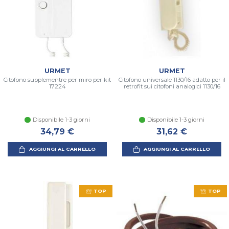
URMET
URMET
Citofono supplementre per miro per kit
Citofono universale 1130/16 adatto per il
17224
retrofit sui citofoni analogici 1130/16
Disponibile 1-3 giorni
Disponibile 1-3 giorni
34,79 €
31,62 €
AGGIUNGI AL CARRELLO
AGGIUNGI AL CARRELLO
TOP
TOP