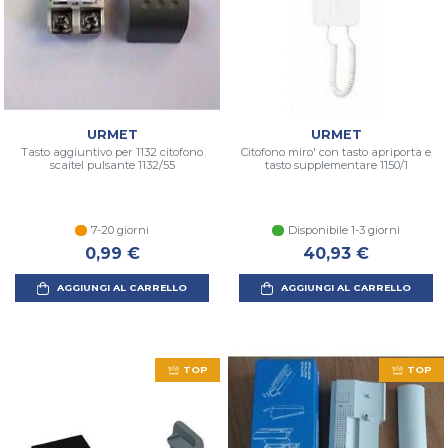
URMET
URMET
Tasto aggiuntivo per 1132 citofono
Citofono miro' con tasto apriporta e
scaitel pulsante 1132/55
tasto supplementare 1150/1
7-20 giorni
Disponibile 1-3 giorni
0,99 €
40,93 €
AGGIUNGI AL CARRELLO
AGGIUNGI AL CARRELLO
TOP
TOP