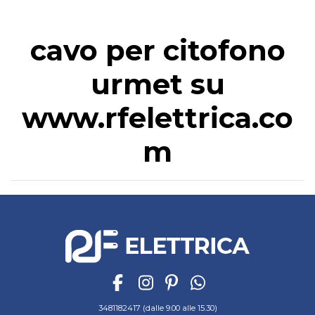
cavo per citofono
urmet su
www.rfelettrica.co
m
3481182417 (dalle 9.00 alle 15.30)