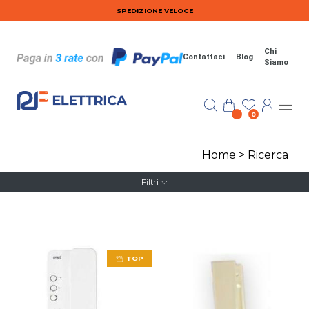
Salta al contenuto principale
SPEDIZIONE VELOCE
Chi
Contattaci
Blog
Siamo
0
Home
>
Ricerca
Filtri
TOP