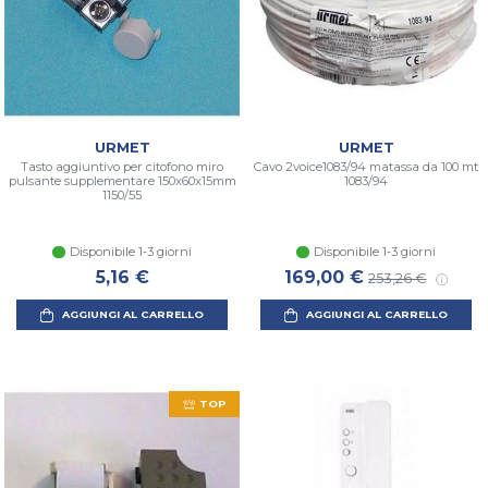
URMET
URMET
Tasto aggiuntivo per citofono miro
Cavo 2voice1083/94 matassa da 100 mt
pulsante supplementare 150x60x15mm
1083/94
1150/55
Disponibile 1-3 giorni
Disponibile 1-3 giorni
Prezzo scontato
Prezzo di listin
5,16 €
169,00 €
253,26 €
AGGIUNGI AL CARRELLO
AGGIUNGI AL CARRELLO
TOP