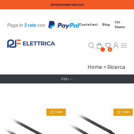
Salta al contenuto principale
SPEDIZIONE VELOCE
Chi
Contattaci
Blog
Siamo
0
Home
>
Ricerca
Filtri
TOP
TOP