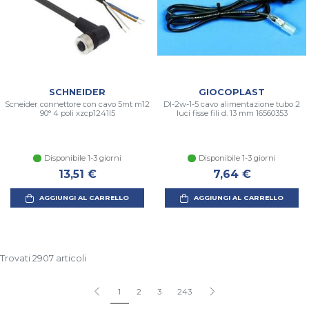
SCHNEIDER
GIOCOPLAST
Scneider connettore con cavo 5mt m12
Dl-2w-1-5 cavo alimentazione tubo 2
90° 4 poli xzcp1241l5
luci fisse fili d. 13 mm 16560353
Disponibile 1-3 giorni
Disponibile 1-3 giorni
13,51 €
7,64 €
AGGIUNGI AL CARRELLO
AGGIUNGI AL CARRELLO
Trovati 2907 articoli
1
2
3
243