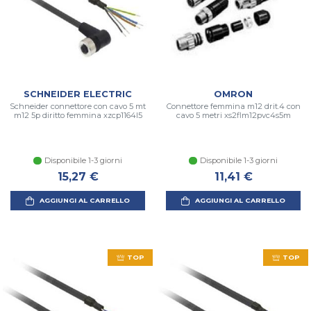
SCHNEIDER ELECTRIC
OMRON
Schneider connettore con cavo 5 mt
Connettore femmina m12 drit.4 con
m12 5p diritto femmina xzcp1164l5
cavo 5 metri xs2flm12pvc4s5m
Disponibile 1-3 giorni
Disponibile 1-3 giorni
15,27 €
11,41 €
AGGIUNGI AL CARRELLO
AGGIUNGI AL CARRELLO
TOP
TOP