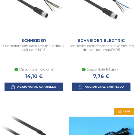
SCHNEIDER
SCHNEIDER ELECTRIC
Connettore con cavo 5mt m12 dritto 4
Schneider connettore con cavo 5mt m8
poli xzcp1141l5
dritto 4 poli xzcp0941l5
Disponibile 1-3 giorni
Disponibile 1-3 giorni
14,10 €
7,76 €
AGGIUNGI AL CARRELLO
AGGIUNGI AL CARRELLO
TOP