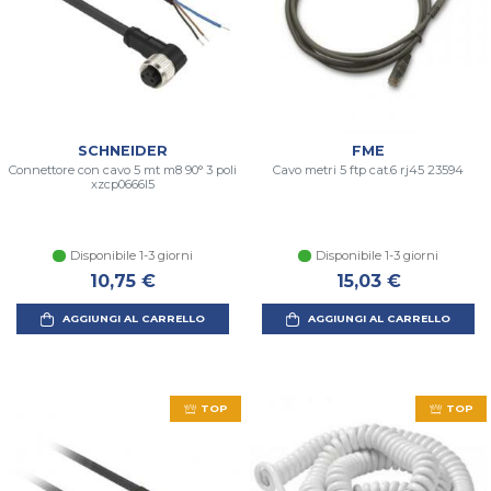
SCHNEIDER
FME
Connettore con cavo 5 mt m8 90° 3 poli
Cavo metri 5 ftp cat.6 rj45 23594
xzcp0666l5
Disponibile 1-3 giorni
Disponibile 1-3 giorni
10,75 €
15,03 €
AGGIUNGI AL CARRELLO
AGGIUNGI AL CARRELLO
TOP
TOP