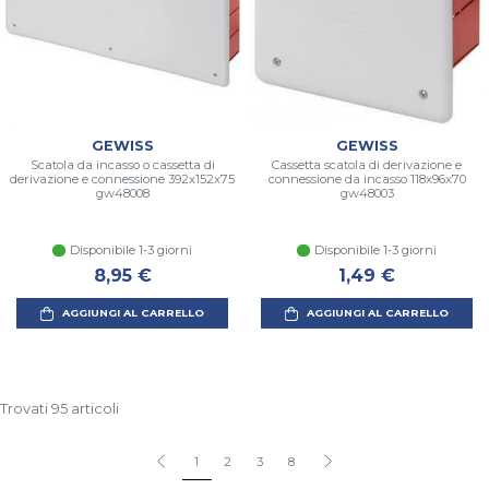
GEWISS
GEWISS
Scatola da incasso o cassetta di
Cassetta scatola di derivazione e
derivazione e connessione 392x152x75
connessione da incasso 118x96x70
gw48008
gw48003
Disponibile 1-3 giorni
Disponibile 1-3 giorni
8,95 €
1,49 €
AGGIUNGI AL CARRELLO
AGGIUNGI AL CARRELLO
Trovati 95 articoli
1
2
3
8