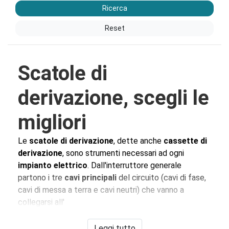
Ricerca
Reset
Scatole di
derivazione, scegli le
migliori
Le
scatole di derivazione
, dette anche
cassette di
derivazione
, sono strumenti necessari ad ogni
impianto elettrico
. Dall'interruttore generale
partono i tre
cavi principali
del circuito (cavi di fase,
cavi di messa a terra e cavi neutri) che vanno a
collegarsi all'
interruttore magnetotermico differenziale
e da
questo raggiungono la
scatola di derivazione
. Dalla
Leggi tutto