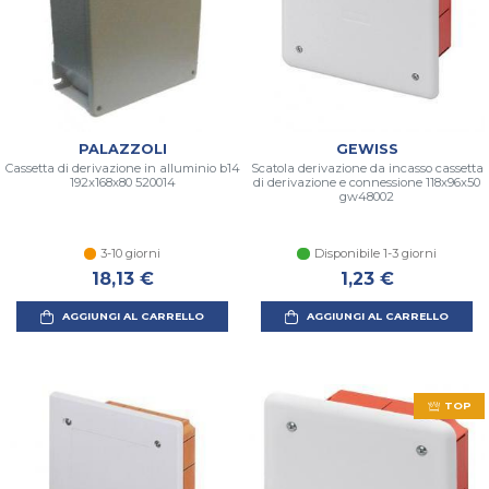
PALAZZOLI
GEWISS
Cassetta di derivazione in alluminio b14
Scatola derivazione da incasso cassetta
192x168x80 520014
di derivazione e connessione 118x96x50
gw48002
3-10 giorni
Disponibile 1-3 giorni
18,13 €
1,23 €
AGGIUNGI AL CARRELLO
AGGIUNGI AL CARRELLO
TOP