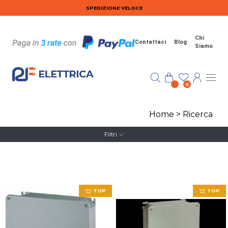
Salta al contenuto principale
SPEDIZIONE VELOCE
Chi
Contattaci
Blog
Siamo
0
Home
>
Ricerca
Filtri
TOP
TOP