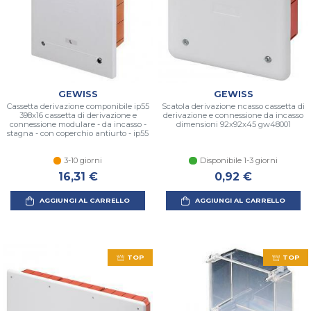
GEWISS
GEWISS
Cassetta derivazione componibile ip55
Scatola derivazione ncasso cassetta di
398x16 cassetta di derivazione e
derivazione e connessione da incasso
connessione modulare - da incasso -
dimensioni 92x92x45 gw48001
stagna - con coperchio antiurto - ip55
3-10 giorni
Disponibile 1-3 giorni
16,31 €
0,92 €
AGGIUNGI AL CARRELLO
AGGIUNGI AL CARRELLO
TOP
TOP