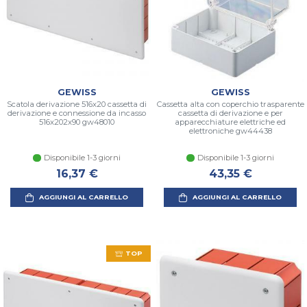
GEWISS
GEWISS
Scatola derivazione 516x20 cassetta di
Cassetta alta con coperchio trasparente
derivazione e connessione da incasso
cassetta di derivazione e per
516x202x90 gw48010
apparecchiature elettriche ed
elettroniche gw44438
Disponibile 1-3 giorni
Disponibile 1-3 giorni
16,37 €
43,35 €
AGGIUNGI AL CARRELLO
AGGIUNGI AL CARRELLO
TOP