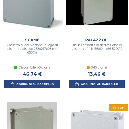
SCAME
PALAZZOLI
Cassetta di derivazione in lega di
Uni b9 cassetta di derivazione in
alluminio alubox 253x217x93 mm
alluminio 141x166x64 ip66 520012
653.04
Disponibile 1-3 giorni
3-10 giorni
46,74 €
13,46 €
AGGIUNGI AL CARRELLO
AGGIUNGI AL CARRELLO
TOP