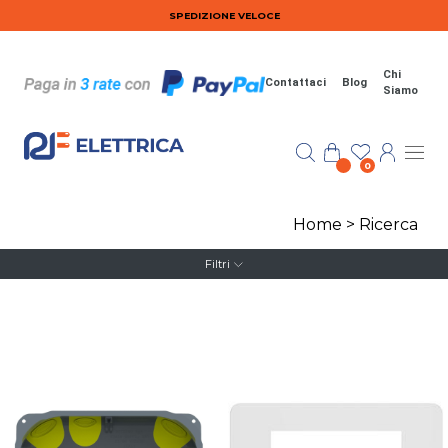
Salta al contenuto principale
SPEDIZIONE VELOCE
Chi
Contattaci
Blog
Siamo
0
Home
>
Ricerca
Filtri