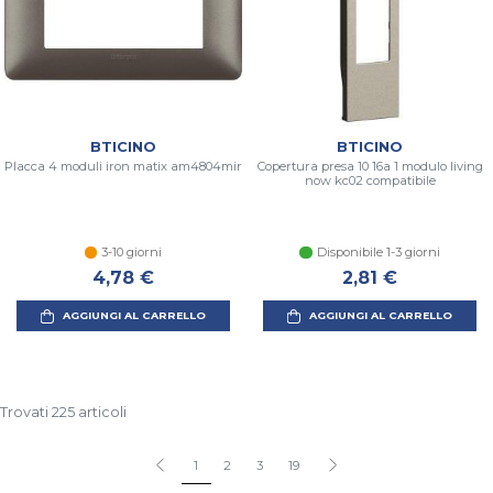
BTICINO
BTICINO
Placca 4 moduli iron matix am4804mir
Copertura presa 10 16a 1 modulo living
now kc02 compatibile
3-10 giorni
Disponibile 1-3 giorni
4,78 €
2,81 €
AGGIUNGI AL CARRELLO
AGGIUNGI AL CARRELLO
Trovati 225 articoli
1
2
3
19