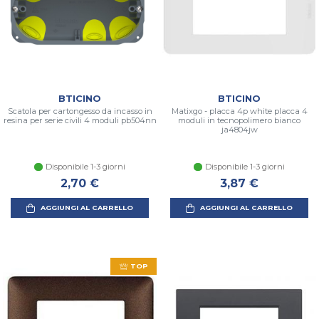
BTICINO
BTICINO
Scatola per cartongesso da incasso in
Matixgo - placca 4p white placca 4
resina per serie civili 4 moduli pb504nn
moduli in tecnopolimero bianco
ja4804jw
Disponibile 1-3 giorni
Disponibile 1-3 giorni
2,70 €
3,87 €
AGGIUNGI AL CARRELLO
AGGIUNGI AL CARRELLO
TOP