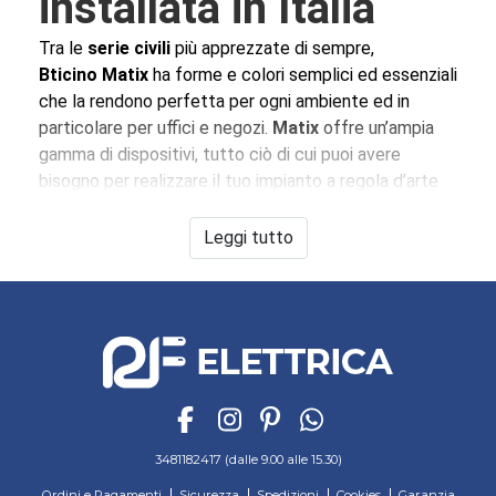
installata in Italia
Tra le
serie civili
più apprezzate di sempre,
Bticino Matix
ha forme e colori semplici ed essenziali
che la rendono perfetta per ogni ambiente ed in
particolare per uffici e negozi.
Matix
offre un’ampia
gamma di dispositivi, tutto ciò di cui puoi avere
bisogno per realizzare il tuo impianto a regola d’arte.
Le
placche
della
serie Matix
si distiguono per le loro
molteplici gradizioni di colore (ben 24!) suddivise nelle
Leggi tutto
linee
Bianchi
,
Metallic
,
Colors
,
Textures
e
Galvanics
.
Matix
BTicino
offre, inoltre, anche una linea speciale
di
placche antirimozione
, ideali per essere installata
in ambienti aperti non sorvegliati, e una linea di
dispositivi antibatterici
, realizzata con ioni d’argento
che prevengo muffe e batteri.
Tutti i dispositivi della serie
BTicino Matix
possono
3481182417 (dalle 9.00 alle 15.30)
essere implementati con
funzioni domotiche
grazie
Ordini e Pagamenti
Sicurezza
Spedizioni
Cookies
Garanzia