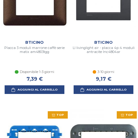
BTICINO
BTICINO
Placca 3 moduli marrone caffè serie
Ll livinglight air - placca 4p 4 moduli
matix am4803tgg
antracite lnc4804ar
Disponibile 1-3 giorni
3-10 giorni
7,39 €
9,17 €
AGGIUNGI AL CARRELLO
AGGIUNGI AL CARRELLO
TOP
TOP