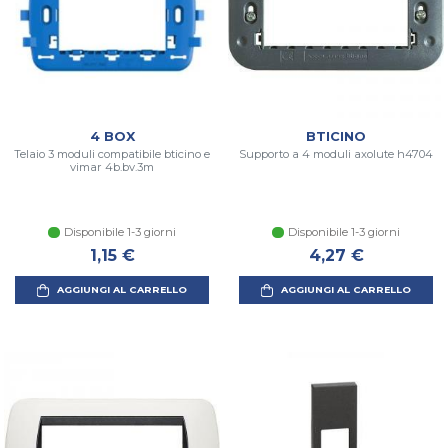
4 BOX
BTICINO
Telaio 3 moduli compatibile bticino e
Supporto a 4 moduli axolute h4704
vimar 4b.bv.3m
Disponibile 1-3 giorni
Disponibile 1-3 giorni
1,15 €
4,27 €
AGGIUNGI AL CARRELLO
AGGIUNGI AL CARRELLO