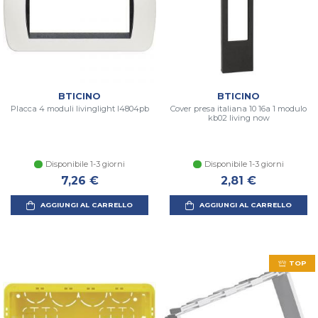
BTICINO
BTICINO
Placca 4 moduli livinglight l4804pb
Cover presa italiana 10 16a 1 modulo
kb02 living now
Disponibile 1-3 giorni
Disponibile 1-3 giorni
7,26 €
2,81 €
AGGIUNGI AL CARRELLO
AGGIUNGI AL CARRELLO
TOP