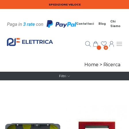
Salta al contenuto principale
SPEDIZIONE VELOCE
Chi
Contattaci
Blog
Siamo
0
Home
>
Ricerca
Filtri