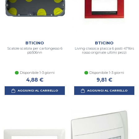
BTICINO
BTICINO
Scatole scatola per cartongesso 6
Living classica placca 6 posti 4716rs
pb506nn
rosso originale ultimi pezzi
Disponibile 1-3 giorni
Disponibile 1-3 giorni
4,88 €
9,81 €
AGGIUNGI AL CARRELLO
AGGIUNGI AL CARRELLO