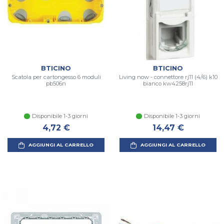
BTICINO
BTICINO
Scatola per cartongesso 6 moduli
Living now - connettore rj11 (4/6) k10
pb506n
bianco kw4258rj11
Disponibile 1-3 giorni
Disponibile 1-3 giorni
4,72 €
14,47 €
AGGIUNGI AL CARRELLO
AGGIUNGI AL CARRELLO