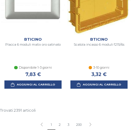
BTICINO
BTICINO
Placca 6 moduli matix oro satinato
Scatola incasso 6 moduli f215/6s
Disponibile 1-3 giorni
3-10 giorni
7,83 €
3,32 €
AGGIUNGI AL CARRELLO
AGGIUNGI AL CARRELLO
Trovati 2391 articoli
1
2
3
200