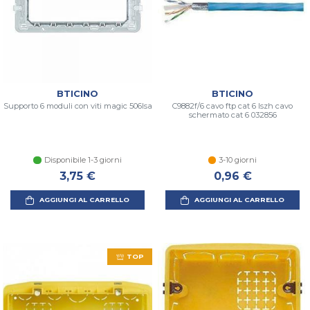
BTICINO
BTICINO
Supporto 6 moduli con viti magic 506lsa
C9882f/6 cavo ftp cat 6 lszh cavo
schermato cat 6 032856
Disponibile 1-3 giorni
3-10 giorni
3,75 €
0,96 €
AGGIUNGI AL CARRELLO
AGGIUNGI AL CARRELLO
TOP