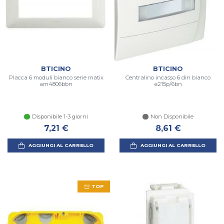
BTICINO
BTICINO
Placca 6 moduli bianco serie matix
Centralino incasso 6 din bianco
am4806bbn
e215p/6bn
Disponibile 1-3 giorni
Non Disponibile
7,21 €
8,61 €
AGGIUNGI AL CARRELLO
AGGIUNGI AL CARRELLO
TOP