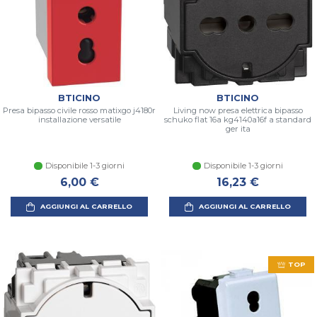
BTICINO
BTICINO
Presa bipasso civile rosso matixgo j4180r
Living now presa elettrica bipasso
installazione versatile
schuko flat 16a kg4140a16f a standard
ger ita
Disponibile 1-3 giorni
Disponibile 1-3 giorni
6,00 €
16,23 €
AGGIUNGI AL CARRELLO
AGGIUNGI AL CARRELLO
TOP