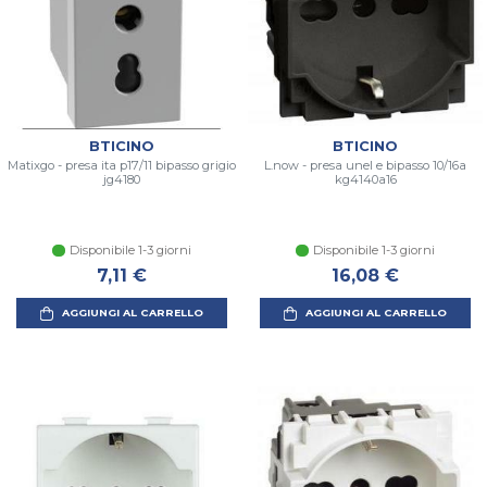
BTICINO
BTICINO
Matixgo - presa ita p17/11 bipasso grigio
L.now - presa unel e bipasso 10/16a
jg4180
kg4140a16
Disponibile 1-3 giorni
Disponibile 1-3 giorni
7,11 €
16,08 €
AGGIUNGI AL CARRELLO
AGGIUNGI AL CARRELLO