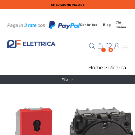
Salta al contenuto principale
SPEDIZIONE VELOCE
Chi
Contattaci
Blog
Siamo
0
Home
>
Ricerca
Filtri