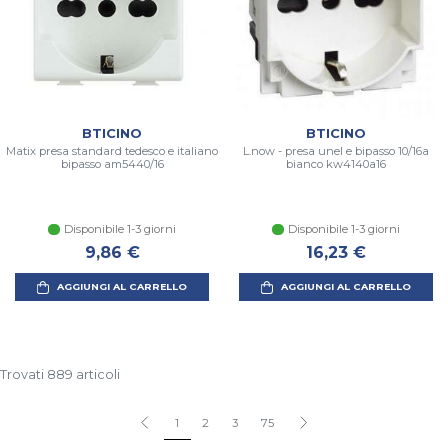
BTICINO
BTICINO
Matix presa standard tedesco e italiano
L.now - presa unel e bipasso 10/16a
bipasso am5440/16
bianco kw4140a16
Disponibile 1-3 giorni
Disponibile 1-3 giorni
9,86 €
16,23 €
AGGIUNGI AL CARRELLO
AGGIUNGI AL CARRELLO
Trovati 889 articoli
1
2
3
75