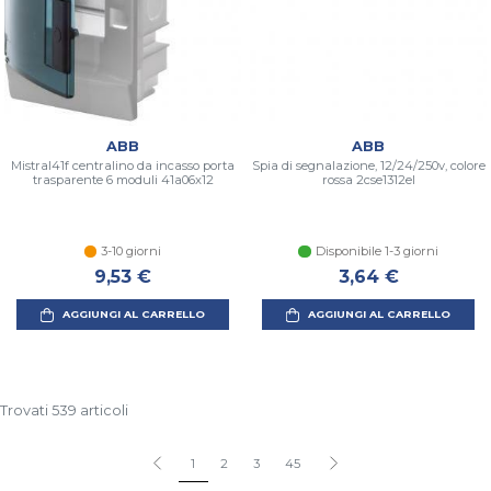
ABB
ABB
Mistral41f centralino da incasso porta
Spia di segnalazione, 12/24/250v, colore
trasparente 6 moduli 41a06x12
rossa 2cse1312el
3-10 giorni
Disponibile 1-3 giorni
9,53 €
3,64 €
AGGIUNGI AL CARRELLO
AGGIUNGI AL CARRELLO
Trovati 539 articoli
1
2
3
45