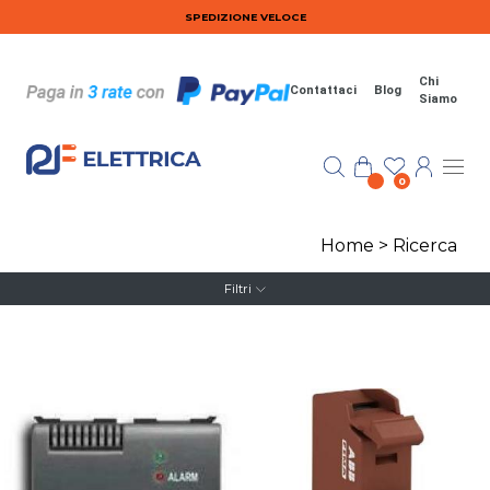
Salta al contenuto principale
SPEDIZIONE VELOCE
Chi
Contattaci
Blog
Siamo
0
Home
>
Ricerca
Filtri