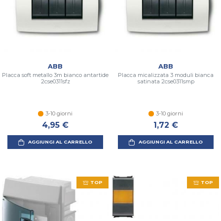
ABB
ABB
Placca soft metallo 3m bianco antartide
Placca micalizzata 3 moduli bianca
2cse0311sfz
satinata 2cse0311smp
3-10 giorni
3-10 giorni
4,95 €
1,72 €
AGGIUNGI AL CARRELLO
AGGIUNGI AL CARRELLO
TOP
TOP