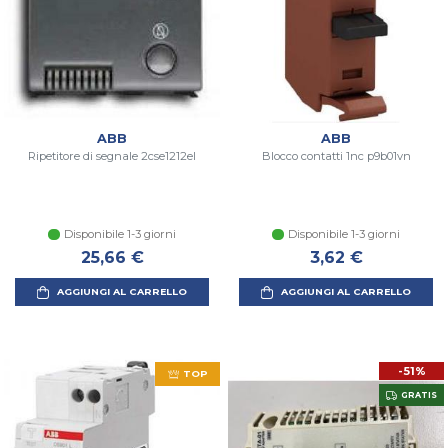
ABB
ABB
Ripetitore di segnale 2cse1212el
Blocco contatti 1nc p9b01vn
Disponibile 1-3 giorni
Disponibile 1-3 giorni
25,66 €
3,62 €
AGGIUNGI AL CARRELLO
AGGIUNGI AL CARRELLO
-51%
TOP
GRATIS