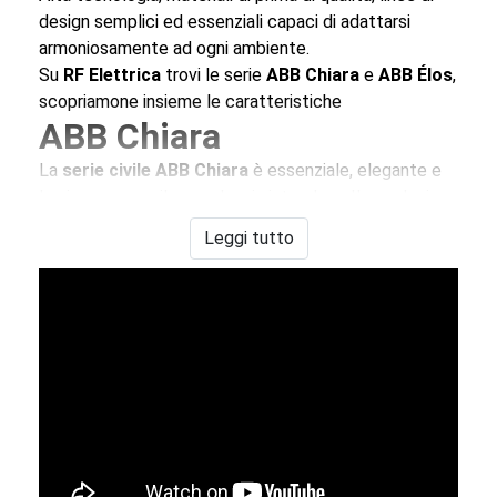
design semplici ed essenziali capaci di adattarsi
armoniosamente ad ogni ambiente.
Su
RF Elettrica
trovi le serie
ABB Chiara
e
ABB Élos
,
scopriamone insieme le caratteristiche
ABB Chiara
La
serie civile ABB Chiara
è essenziale, elegante e
luminosa come il nome lascia intendere. Il suo design
semplice ed armonioso è espressione di una
Leggi tutto
creatività tutta italiana.
Frutti
e
pulsanti
Chiara
sono bianchi da abbinarsi a placche bianche, color
sabbia, pietra o vulcano con sfumature metalliche
(Oro, Bronzo, Cromo o Metal Black) o tinte pastello.
I
supporti
e le
placche
ABB Chiara
sono disponibili
da 2,3,4 e 7 moduli
I
termostati
e
cronotermostati
, i
dimmer
e gli altri
dispositivi della
serie Chiara
riducono grandemente i
consumi energetici. Inoltre la
serie civile ABB Chiara
,
grazie alla sua flessibilità è facile da installare