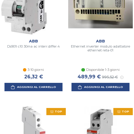
ABB
ABB
Ds901l c10 30ma ac interr.differ.4
Ethernet inverter modulo adattatore
ethernet reta-01
3-10 giorni
Disponibile 1-3 giorni
Prezzo scontato
Prezzo di listin
26,32 €
489,99 €
995,52 €
AGGIUNGI AL CARRELLO
AGGIUNGI AL CARRELLO
TOP
TOP