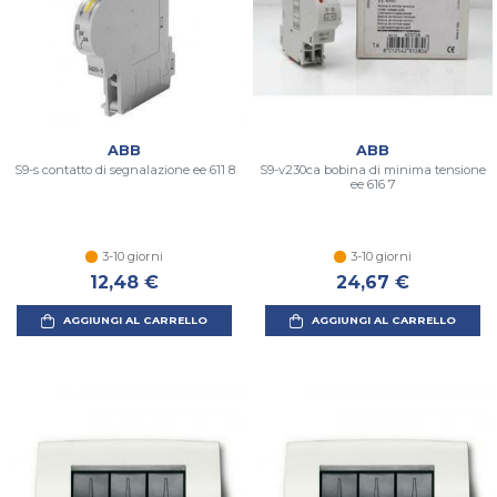
ABB
ABB
S9-s contatto di segnalazione ee 611 8
S9-v230ca bobina di minima tensione
ee 616 7
3-10 giorni
3-10 giorni
12,48 €
24,67 €
AGGIUNGI AL CARRELLO
AGGIUNGI AL CARRELLO