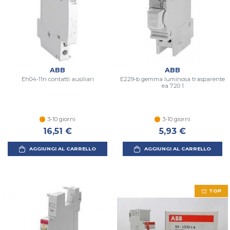
ABB
ABB
Eh04-11n contatti ausiliari
E229-b gemma luminosa trasparente
ea 720 1
3-10 giorni
3-10 giorni
16,51 €
5,93 €
AGGIUNGI AL CARRELLO
AGGIUNGI AL CARRELLO
TOP