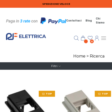
Salta al contenuto principale
SPEDIZIONE VELOCE
Chi
Contattaci
Blog
Siamo
0
Home
>
Ricerca
Filtri
TOP
TOP