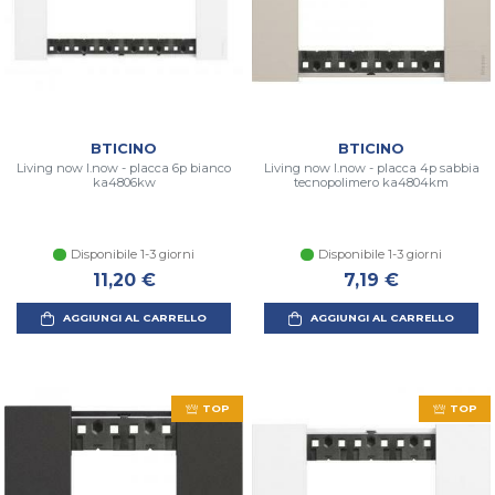
BTICINO
BTICINO
Living now l.now - placca 6p bianco
Living now l.now - placca 4p sabbia
ka4806kw
tecnopolimero ka4804km
Disponibile 1-3 giorni
Disponibile 1-3 giorni
11,20 €
7,19 €
AGGIUNGI AL CARRELLO
AGGIUNGI AL CARRELLO
TOP
TOP