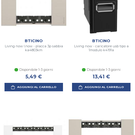
BTICINO
BTICINO
Living now l.now - placca 3p sabbia
Living now - caricatore usb tipo a
ka4803km
1modulo k4191a
Disponibile 1-3 giorni
Disponibile 1-3 giorni
5,49 €
13,41 €
AGGIUNGI AL CARRELLO
AGGIUNGI AL CARRELLO