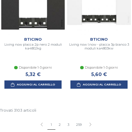
BTICINO
BTICINO
Living now placca 2p nero 2 moduli
Living now l.now - placca 3p bianco 3
ka4802kg
moduli ka4803kw
Disponibile 1-3 giorni
Disponibile 1-3 giorni
5,32 €
5,60 €
AGGIUNGI AL CARRELLO
AGGIUNGI AL CARRELLO
Trovati 3103 articoli
1
2
3
259