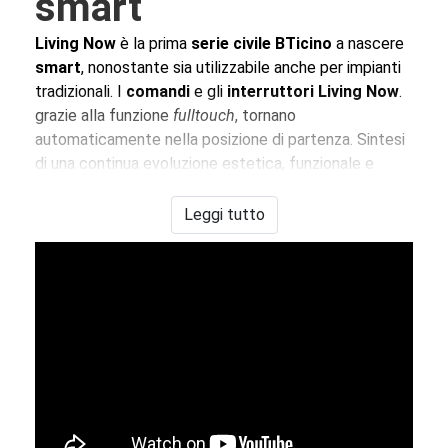
smart
Living Now
è
la prima
serie civile BTicino
a nascere
smart
, nonostante sia utilizzabile anche per impianti
tradizionali. I
comandi
e gli
interruttori
Living Now
.
grazie alla funzione
fulltouch
, tornano
automaticamente nella posizione di partenza. Sintesi
di una continua evoluzione estetica, funzionale e
tecnologica l'
interruttore
si trasforma in una vera e
propria interfaccia di comando
Leggi tutto
Le
placche elettriche Living Now
sono presenti nei
colori sabbia, nero e bianco, sono satinate e piacevoli
al tatto. Hanno un forma unica e riconoscibilissima. Le
placche Living Now
sono disponibili in
zama
,
legno
o
tecnopolimero,
con un design essenziale e rigoroso
pensato per ambienti tradizionali o spazi moderni.
Tutti i
dispositivi
della serie
Living Now
vestono la
domotica
BTicino MyHome
, il sistema grazie al quale
puoi controllare e gestire l'impianto domestico con