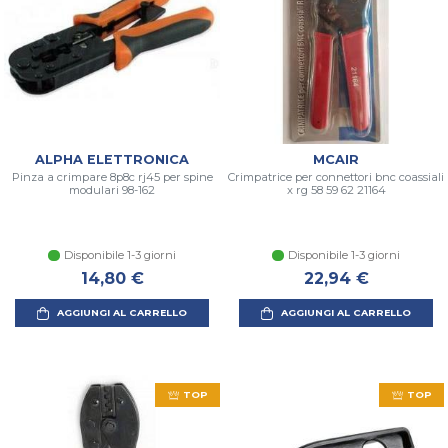
ALPHA ELETTRONICA
MCAIR
Pinza a crimpare 8p8c rj45 per spine
Crimpatrice per connettori bnc coassiali
modulari 98-162
x rg 58 59 62 21164
Disponibile 1-3 giorni
Disponibile 1-3 giorni
14,80 €
22,94 €
AGGIUNGI AL CARRELLO
AGGIUNGI AL CARRELLO
TOP
TOP