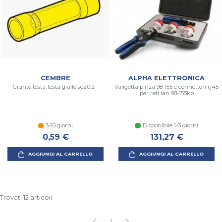
CEMBRE
ALPHA ELETTRONICA
Giunto testa-testa giallo sez.0,2 -
Valigetta pinza 98-155 e connettori rj45
per reti lan 98-155kp
3-10 giorni
Disponibile 1-3 giorni
0,59 €
131,27 €
AGGIUNGI AL CARRELLO
AGGIUNGI AL CARRELLO
Trovati 12 articoli
1