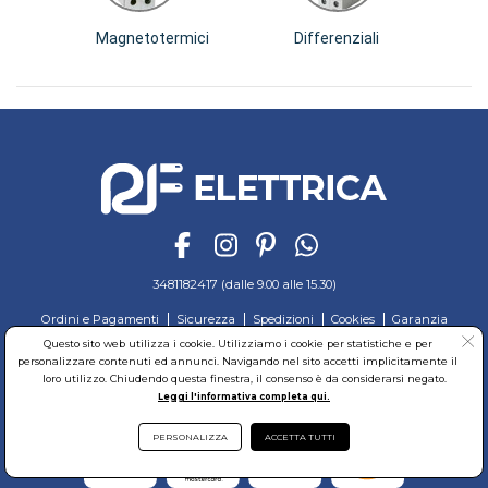
Magnetotermici
Differenziali
Dif
3481182417 (dalle 9.00 alle 15.30)
Ordini e Pagamenti
Sicurezza
Spedizioni
Cookies
Garanzia
Privacy
Recesso
Regolamento
Richiedi reso
Questo sito web utilizza i cookie. Utilizziamo i cookie per statistiche e per
personalizzare contenuti ed annunci. Navigando nel sito accetti implicitamente il
© RF Elettrica Srl - Sede Legale: Via Alcide de Gasperi, 74 - 04011 Aprilia (LT)
loro utilizzo. Chiudendo questa finestra, il consenso è da considerarsi negato.
Partita Iva: 02435300591 - Codice Fiscale: 02435300591
Leggi l'informativa completa qui.
Sede Operativa: Via Alcide de Gasperi, 74 - 04011 Aprilia (LT)
Cap. Soc. 95.000,00 Euro Iscritta al Reg. delle Imprese di Latina REA:LT-171116
PERSONALIZZA
ACCETTA TUTTI