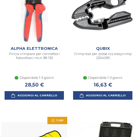
ALPHA ELETTRONICA
QUBIX
Pinza crimpare per connettori
Crimp tool per prese ccs easycrimp
fotovoltaici mc4 98-130
2004095
Disponibile 1-3 giorni
Disponibile 1-3 giorni
28,50 €
16,63 €
AGGIUNGI AL CARRELLO
AGGIUNGI AL CARRELLO
TOP