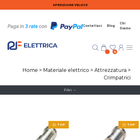
Salta al contenuto principale
SPEDIZIONE VELOCE
Chi
Contattaci
Blog
Siamo
0
Home
>
Materiale elettrico
>
Attrezzatura
>
Crimpatrici
Filtri
TOP
TOP