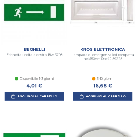
BEGHELLI
KROS ELETTRONICA
Etichetta uscita a destra 18w 3798
Lampada di emergenza led compatta
nek150nm10se42 59225
Disponibile 1-3 giorni
3-10 giorni
4,01 €
16,68 €
AGGIUNGI AL CARRELLO
AGGIUNGI AL CARRELLO