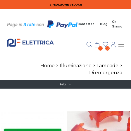
Salta al contenuto principale
SPEDIZIONE VELOCE
Chi
Contattaci
Blog
Siamo
0
Home
>
Illuminazione
>
Lampade
>
Di emergenza
Filtri