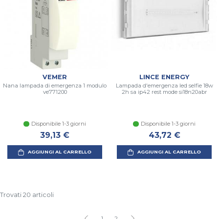
VEMER
LINCE ENERGY
Nana lampada di emergenza 1 modulo
Lampada d'emergenza led selfie 18w
ve771200
2h sa ip42 rest mode si18n20abr
Disponibile 1-3 giorni
Disponibile 1-3 giorni
39,13 €
43,72 €
AGGIUNGI AL CARRELLO
AGGIUNGI AL CARRELLO
Trovati 20 articoli
1
2