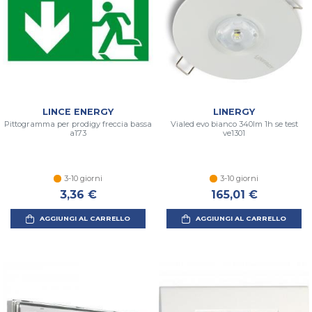
LINCE ENERGY
LINERGY
Pittogramma per prodigy freccia bassa
Vialed evo bianco 340lm 1h se test
a173
ve1301
3-10 giorni
3-10 giorni
3,36 €
165,01 €
AGGIUNGI AL CARRELLO
AGGIUNGI AL CARRELLO