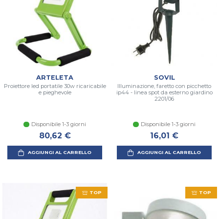
ARTELETA
SOVIL
Proiettore led portatile 30w ricaricabile
Illuminazione, faretto con picchetto
e pieghevole
ip44 - linea spot da esterno giardino
2201/06
Disponibile 1-3 giorni
Disponibile 1-3 giorni
80,62 €
16,01 €
AGGIUNGI AL CARRELLO
AGGIUNGI AL CARRELLO
TOP
TOP