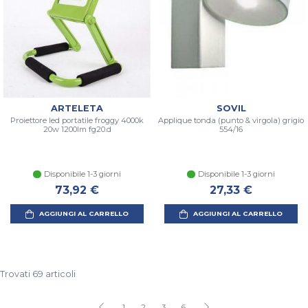
ARTELETA
SOVIL
Proiettore led portatile froggy 4000k
Applique tonda (punto & virgola) grigio
20w 1200lm fg20.d
554/16
Disponibile 1-3 giorni
Disponibile 1-3 giorni
73,92 €
27,33 €
AGGIUNGI AL CARRELLO
AGGIUNGI AL CARRELLO
Trovati 69 articoli
1
2
3
6