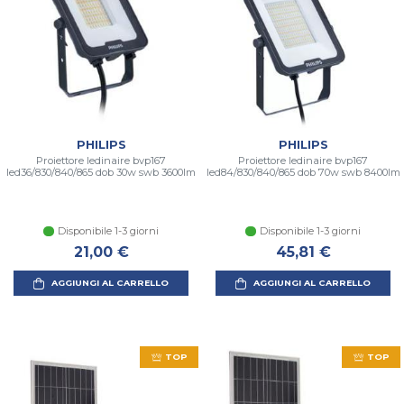
PHILIPS
PHILIPS
Proiettore ledinaire bvp167
Proiettore ledinaire bvp167
led36/830/840/865 dob 30w swb 3600lm
led84/830/840/865 dob 70w swb 8400lm
Disponibile 1-3 giorni
Disponibile 1-3 giorni
21,00 €
45,81 €
AGGIUNGI AL CARRELLO
AGGIUNGI AL CARRELLO
TOP
TOP