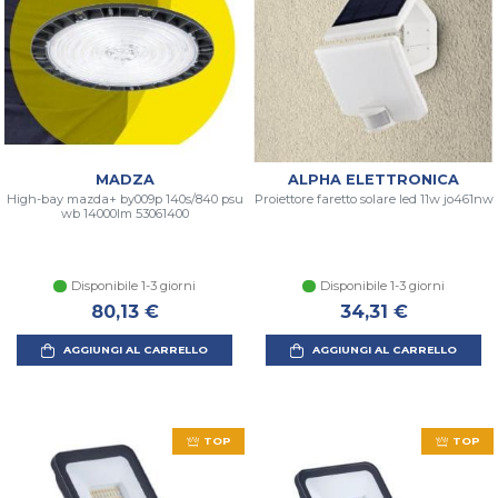
MADZA
ALPHA ELETTRONICA
High-bay mazda+ by009p 140s/840 psu
Proiettore faretto solare led 11w jo461nw
wb 14000lm 53061400
Disponibile 1-3 giorni
Disponibile 1-3 giorni
80,13 €
34,31 €
AGGIUNGI AL CARRELLO
AGGIUNGI AL CARRELLO
TOP
TOP