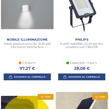
NOBILE ILLUMINAZIONE
PHILIPS
Nobile applique mono 9w 3k 85 ip65
Bvp167 led60/830_40_65 dob 50w
230v bianco ba10/1a/3k/w
proiettore swb 73604799
3-10 giorni
Disponibile 1-3 giorni
97,27 €
28,08 €
AGGIUNGI AL CARRELLO
AGGIUNGI AL CARRELLO
TOP
TOP