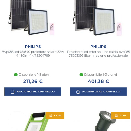
PHILIPS
PHILIPS
Bvp085 led45/840 proiettore solare 32w
Proiettore led esterno luce calda bvp085
4480lm 4k 75204799
75203099 illuminazione professionale
Disponibile 1-3 giorni
Disponibile 1-3 giorni
211,26 €
401,38 €
AGGIUNGI AL CARRELLO
AGGIUNGI AL CARRELLO
TOP
TOP