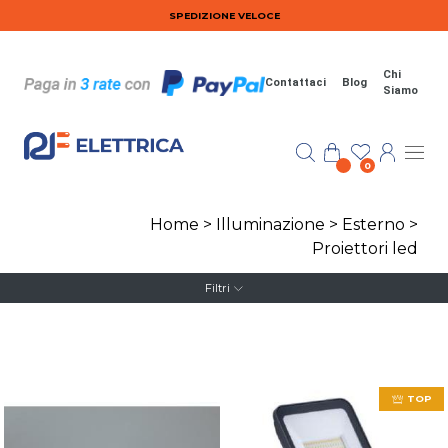
Salta al contenuto principale
SPEDIZIONE VELOCE
Chi
Contattaci
Blog
Siamo
0
Home
>
Illuminazione
>
Esterno
>
Proiettori led
Filtri
TOP