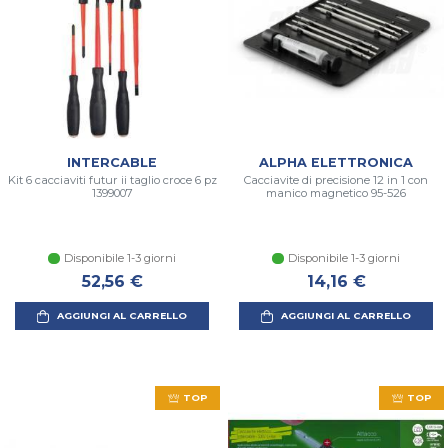
INTERCABLE
ALPHA ELETTRONICA
Kit 6 cacciaviti futur ii taglio croce 6 pz
Cacciavite di precisione 12 in 1 con
1399007
manico magnetico 95-526
Disponibile 1-3 giorni
Disponibile 1-3 giorni
52,56 €
14,16 €
AGGIUNGI AL CARRELLO
AGGIUNGI AL CARRELLO
TOP
TOP