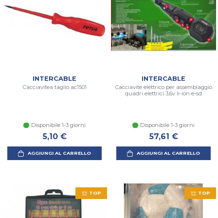
INTERCABLE
INTERCABLE
Cacciavitea taglio ac1501
Cacciavite elettrico per assemblaggio
quadri elettrici 3,6v li-ion e-sd
Disponibile 1-3 giorni
Disponibile 1-3 giorni
5,10 €
57,61 €
AGGIUNGI AL CARRELLO
AGGIUNGI AL CARRELLO
TOP
TOP