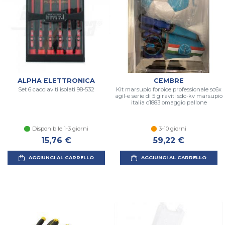
ALPHA ELETTRONICA
CEMBRE
Set 6 cacciaviti isolati 98-532
Kit marsupio forbice professionale sc6x
agil-e serie di 5 giraviti sdc-kv marsupio
italia c1883 omaggio pallone
Disponibile 1-3 giorni
3-10 giorni
15,76 €
59,22 €
AGGIUNGI AL CARRELLO
AGGIUNGI AL CARRELLO