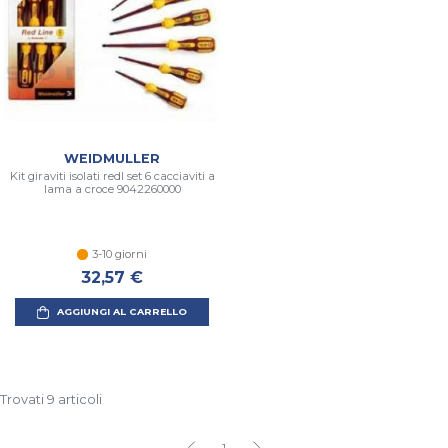
WEIDMULLER
Kit giraviti isolati redl set 6 cacciaviti a
lama a croce 9042260000
3-10 giorni
32,57 €
AGGIUNGI AL CARRELLO
Trovati 9 articoli