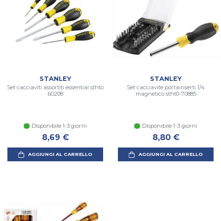
STANLEY
STANLEY
Set cacciaviti assortiti essential sthto
Set cacciavite portainserti 1/4
60208
magnetico stht0-70885
Disponibile 1-3 giorni
Disponibile 1-3 giorni
8,69 €
8,80 €
AGGIUNGI AL CARRELLO
AGGIUNGI AL CARRELLO