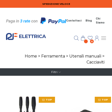
Salta al contenuto principale
SPEDIZIONE VELOCE
Chi
Contattaci
Blog
Siamo
0
Home
>
Ferramenta
>
Utensili manuali
>
Cacciaviti
Filtri
TOP
TOP