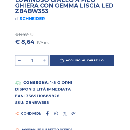
GHIERA CON GEMMA LISCIA LED
ZB4BW353
SCHNEIDER
di
€ 14,87
€ 8,64
IVA incl.
AGGIUNGI AL CARRELLO
CONSEGNA
: 1-3 GIORNI
DISPONIBILITÀ IMMEDIATA
EAN: 3389110889826
SKU: ZB4BW353
CONDIVIDI:
AVVISAMI SE IL PREZZO SCENDE