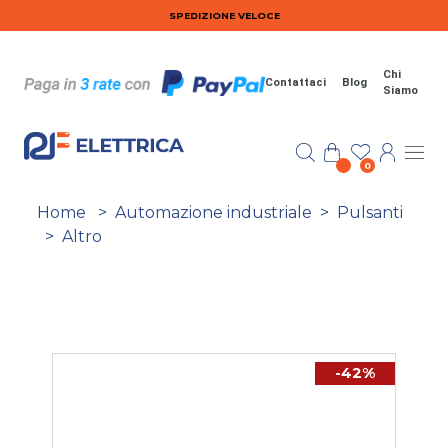
Salta al contenuto principale
SPEDIZIONE VELOCE
Chi
Contattaci
Blog
Siamo
0
Home
>
Automazione industriale
>
Pulsanti
>
Altro
-42%