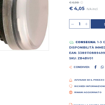
€ 6,98
€ 4,05
IVA incl.
CONSEGNA
: 1-3
DISPONIBILITÀ IMME
EAN: 3389110889499
SKU: ZB4BV01
CONDIVIDI:
AVVISAMI SE IL PREZZO
RICHIEDI INFORMAZION
RIMANI AGGIORNATO