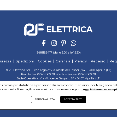
3481182417 (dalle 9.00 alle 15.30)
curezza
Spedizioni
Cookies
Garanzia
Privacy
Recesso
Reg
© RF Elettrica Srl - Sede Legale: Via Alcide de Gasperi, 74 - 04011 Aprilia (LT)
Partita Iva: 02435300591 - Codice Fiscale: 02435300591
Sede Operativa: Via Alcide de Gasperi, 74 - 04011 Aprilia (LT)
Cap. Soc. 95.000,00 Euro Iscritta al Reg. delle Imprese di Latina REA:LT-171116
mo i cookie per statistiche e per personalizzare contenuti ed annunci. Navigando nel si
do questa finestra, il consenso è da considerarsi negato.
Leggi l'informativa compl
PERSONALIZZA
ACCETTA TUTTI