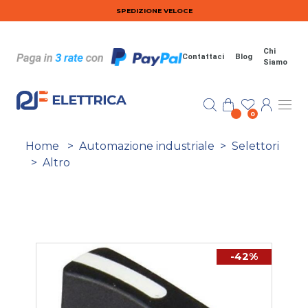
Salta al contenuto principale
SPEDIZIONE VELOCE
Chi
Contattaci
Blog
Siamo
0
Home
>
Automazione industriale
>
Selettori
>
Altro
-42%