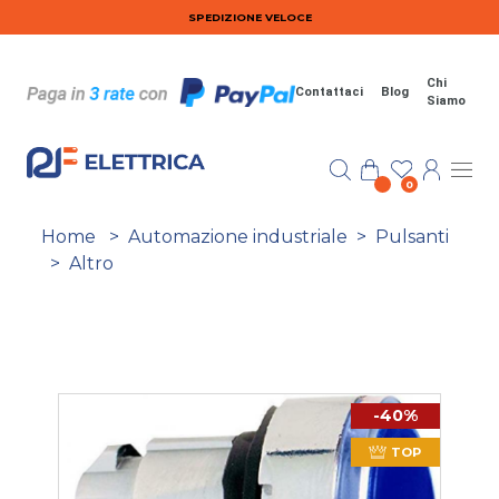
Salta al contenuto principale
SPEDIZIONE VELOCE
Chi
Contattaci
Blog
Siamo
0
Home
>
Automazione industriale
>
Pulsanti
>
Altro
-40%
TOP