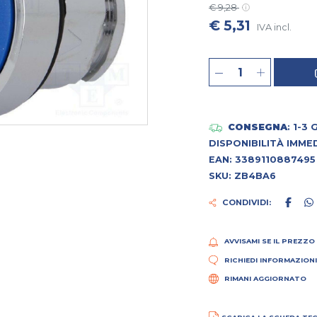
€ 9,28
€ 5,31
IVA incl.
CONSEGNA
: 1-3
DISPONIBILITÀ IMME
EAN: 3389110887495
SKU: ZB4BA6
CONDIVIDI:
AVVISAMI SE IL PREZZO
RICHIEDI INFORMAZION
RIMANI AGGIORNATO