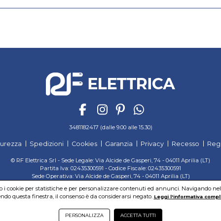
3481182417 (dalle 9.00 alle 15.30)
curezza
Spedizioni
Cookies
Garanzia
Privacy
Recesso
Reg
© RF Elettrica Srl - Sede Legale: Via Alcide de Gasperi, 74 - 04011 Aprilia (LT)
Partita Iva: 02435300591 - Codice Fiscale: 02435300591
Sede Operativa: Via Alcide de Gasperi, 74 - 04011 Aprilia (LT)
Cap. Soc. 95.000,00 Euro Iscritta al Reg. delle Imprese di Latina REA:LT-171116
mo i cookie per statistiche e per personalizzare contenuti ed annunci. Navigando nel si
do questa finestra, il consenso è da considerarsi negato.
Leggi l'informativa compl
PERSONALIZZA
ACCETTA TUTTI