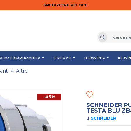
SPEDIZIONE VELOCE
CLIMA E RISCALDAMENTO
SERIE CIVILI
FERRAMENTA
ILLUMI
anti
>
Altro
-43%
SCHNEIDER PU
TESTA BLU Z
SCHNEIDER
di