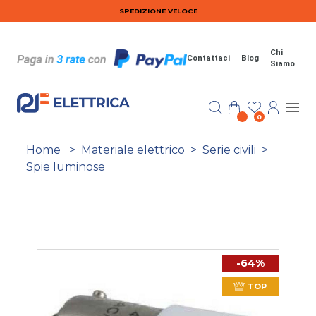
Salta al contenuto principale
SPEDIZIONE VELOCE
Chi
Contattaci
Blog
Siamo
0
Home
>
Materiale elettrico
>
Serie civili
>
Spie luminose
-64%
TOP