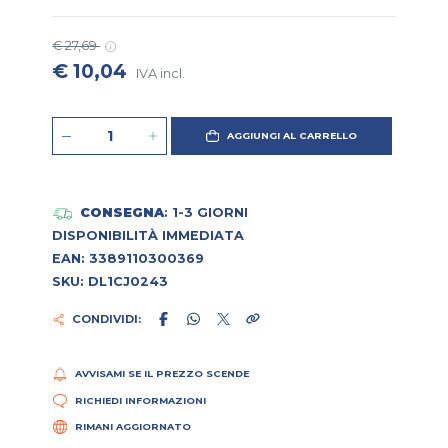
€ 27,69
€ 10,04
IVA incl.
AGGIUNGI AL CARRELLO
CONSEGNA
: 1-3 GIORNI
DISPONIBILITÀ IMMEDIATA
EAN: 3389110300369
SKU: DL1CJ0243
CONDIVIDI:
AVVISAMI SE IL PREZZO SCENDE
RICHIEDI INFORMAZIONI
RIMANI AGGIORNATO