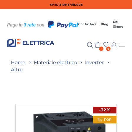
Salta al contenuto principale
SPEDIZIONE VELOCE
Chi
Contattaci
Blog
Siamo
0
Home
>
Materiale elettrico
>
Inverter
>
Altro
-32%
TOP