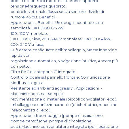
profilo di controllo motore asincrono: rapporto
tensione/frequenza quadrato,
controllo vettoriale flusso senza sensore - livello di
rumore: 45 dB. Benefici: ..
Applicazioni: .. Benefici: Un design incentrato sulla
semplicità. Da 0,18 a 0,75 kW,
100…120 V monofase.
Da 0,18 a 2,2 kW, 200…240 V monofase. Da 0,18 a 4 kW,
200…240 V trifase,
Può essere configurato nell'imballaggio, Messa in servizio
rapida con
regolazione automatica, Navigazione intuitiva, Ancora più
compatto,
Filtro EMC di categoria C1 integrato,
Controllo locale sul pannello frontale, Comunicazione
Modbus integrata,
Resistente ad ambienti aggressivi.. Applicazioni: -
Macchine industriali semplici,
Movimentazione di materiale (piccoli convogliatori, ecc.),
Imballaggio e confezionamento (etichettatrici, macchine
insacchettatrici, ecc.),
Applicazioni di pompaggio (pompe d'aspirazione,
pompe centrifughe, pompe di circolazione,
ecc.), Macchine con ventilatore integrato (per l'estrazione