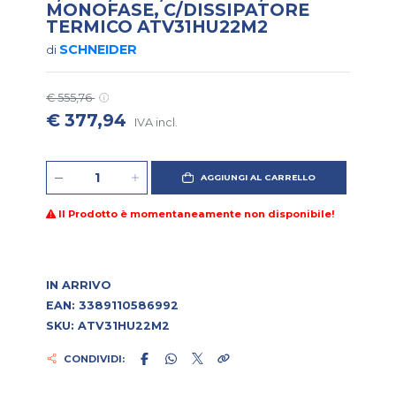
MONOFASE, C/DISSIPATORE
TERMICO ATV31HU22M2
SCHNEIDER
di
€ 555,76
€ 377,94
IVA incl.
AGGIUNGI AL CARRELLO
Il Prodotto è momentaneamente non disponibile!
IN ARRIVO
EAN: 3389110586992
SKU: ATV31HU22M2
CONDIVIDI: