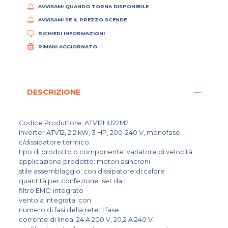
AVVISAMI QUANDO TORNA DISPONIBILE
AVVISAMI SE IL PREZZO SCENDE
RICHIEDI INFORMAZIONI
RIMANI AGGIORNATO
DESCRIZIONE
Codice Produttore: ATV12HU22M2
Inverter ATV12, 2,2 kW, 3 HP, 200-240 V, monofase,
c/dissipatore termico.
tipo di prodotto o componente: variatore di velocità
applicazione prodotto: motori asincroni
stile assemblaggio: con dissipatore di calore
quantità per confezione: set da 1
filtro EMC: integrato
ventola integrata: con
numero di fasi della rete: 1 fase
corrente di linea: 24 A 200 V, 20,2 A 240 V