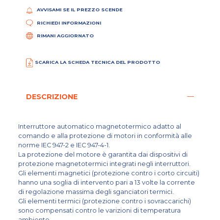
AVVISAMI SE IL PREZZO SCENDE
RICHIEDI INFORMAZIONI
RIMANI AGGIORNATO
SCARICA LA SCHEDA TECNICA DEL PRODOTTO
DESCRIZIONE
Interruttore automatico magnetotermico adatto al
comando e alla protezione di motori in conformità alle
norme IEC 947-2 e IEC 947-4-1.
La protezione del motore è garantita dai dispositivi di
protezione magnetotermici integrati negli interruttori.
Gli elementi magnetici (protezione contro i corto circuiti)
hanno una soglia di intervento pari a 13 volte la corrente
di regolazione massima degli sganciatori termici.
Gli elementi termici (protezione contro i sovraccarichi)
sono compensati contro le varizioni di temperatura
ambiente.