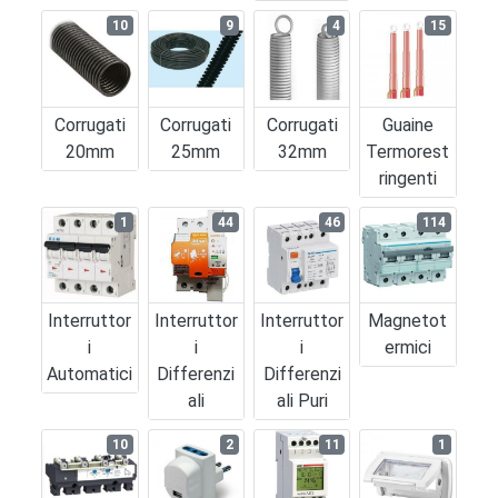
10
9
4
15
Corrugati
Corrugati
Corrugati
Guaine
20mm
25mm
32mm
Termorest
Ringenti
1
44
46
114
Interruttor
Interruttor
Interruttor
Magnetot
I
I
I
Ermici
Automatici
Differenzi
Differenzi
Ali
Ali Puri
10
2
11
1