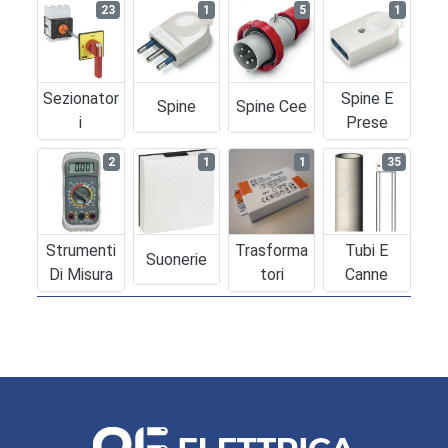
23
1
5
1
Sezionator
Spine E
Spine
Spine Cee
I
Prese
2
1
1
35
Strumenti
Trasforma
Tubi E
Suonerie
Di Misura
Tori
Canne