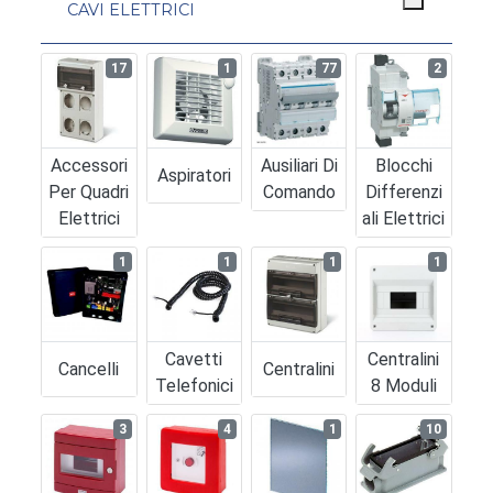
CAVI ELETTRICI
17
1
77
2
Accessori
Ausiliari Di
Blocchi
Aspiratori
Per Quadri
Comando
Differenzi
Elettrici
Ali Elettrici
1
1
1
1
Cavetti
Centralini
Cancelli
Centralini
Telefonici
8 Moduli
3
4
1
10