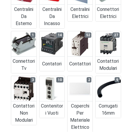
Centralini
Centralini
Centralini
Connettori
Da
Da
Elettrici
Elettrici
Esterno
Incasso
1
14
52
27
Connettori
Contattori
Contatori
Contattori
Tv
Modulari
3
10
2
9
Contattori
Contenitor
Coperchi
Corrugati
Non
I Vuoti
Per
16mm
Modulari
Materiale
Elettrico