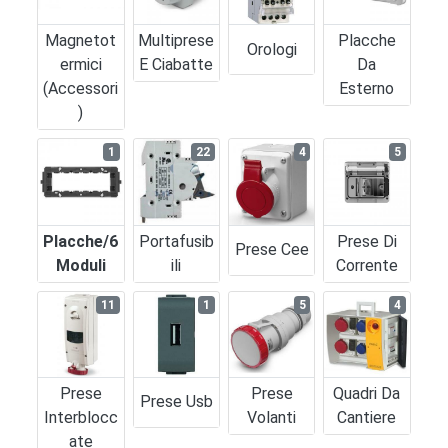
Magnetot
Multiprese
Placche
Orologi
Ermici
E Ciabatte
Da
(accessori
Esterno
)
1
22
4
5
Placche/6
Portafusib
Prese Di
Prese Cee
Moduli
Ili
Corrente
11
1
5
4
Prese
Prese
Quadri Da
Prese Usb
Interblocc
Volanti
Cantiere
Ate