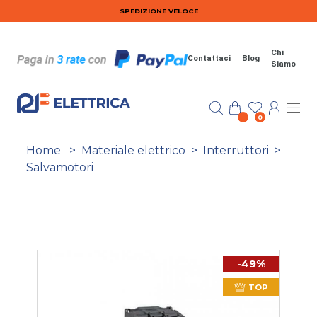
Salta al contenuto principale
SPEDIZIONE VELOCE
Chi
Contattaci
Blog
Siamo
0
Home
>
Materiale elettrico
>
Interruttori
>
Salvamotori
-49%
TOP