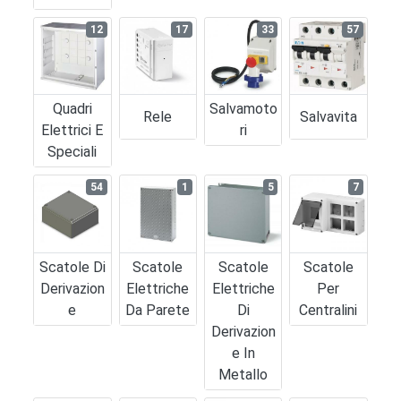
12
17
33
57
Quadri
Salvamoto
Rele
Salvavita
Elettrici E
Ri
Speciali
54
1
5
7
Scatole Di
Scatole
Scatole
Scatole
Derivazion
Elettriche
Elettriche
Per
E
Da Parete
Di
Centralini
Derivazion
E In
Metallo