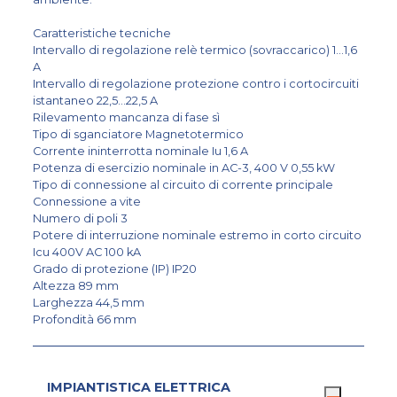
Caratteristiche tecniche
Intervallo di regolazione relè termico (sovraccarico) 1...1,6
A
Intervallo di regolazione protezione contro i cortocircuiti
istantaneo 22,5...22,5 A
Rilevamento mancanza di fase sì
Tipo di sganciatore Magnetotermico
Corrente ininterrotta nominale Iu 1,6 A
Potenza di esercizio nominale in AC-3, 400 V 0,55 kW
Tipo di connessione al circuito di corrente principale
Connessione a vite
Numero di poli 3
Potere di interruzione nominale estremo in corto circuito
Icu 400V AC 100 kA
Grado di protezione (IP) IP20
Altezza 89 mm
Larghezza 44,5 mm
Profondità 66 mm
IMPIANTISTICA ELETTRICA