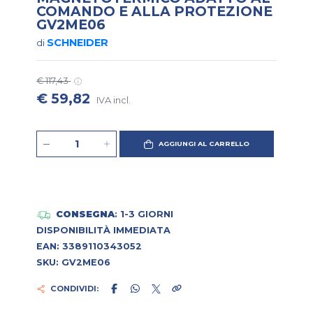
COMANDO E ALLA PROTEZIONE
GV2ME06
SCHNEIDER
di
€ 117,43
€ 59,82
IVA incl.
AGGIUNGI AL CARRELLO
CONSEGNA
: 1-3 GIORNI
DISPONIBILITÀ IMMEDIATA
EAN: 3389110343052
SKU: GV2ME06
CONDIVIDI: