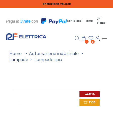
Salta al contenuto principale
SPEDIZIONE VELOCE
Chi
Contattaci
Blog
Siamo
0
Home
>
Automazione industriale
>
Lampade
>
Lampade spia
-48%
TOP