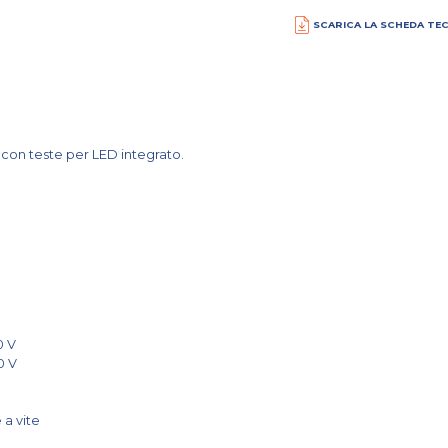
SCARICA LA SCHEDA TE
con teste per LED integrato.
0 V
40 V
 a vite