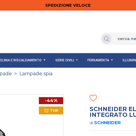
SPEDIZIONE VELOCE
CLIMA E RISCALDAMENTO
SERIE CIVILI
FERRAMENTA
ILLUMI
pade
>
Lampade spia
-44%
SCHNEIDER E
TOP
INTEGRATO L
SCHNEIDER
di