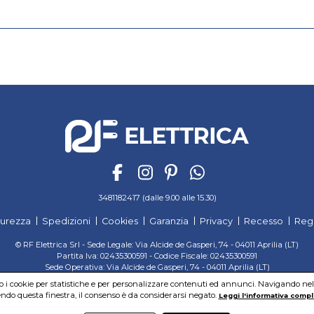
3481182417 (dalle 9.00 alle 15.30)
curezza
Spedizioni
Cookies
Garanzia
Privacy
Recesso
Reg
© RF Elettrica Srl - Sede Legale: Via Alcide de Gasperi, 74 - 04011 Aprilia (LT)
Partita Iva: 02435300591 - Codice Fiscale: 02435300591
Sede Operativa: Via Alcide de Gasperi, 74 - 04011 Aprilia (LT)
Cap. Soc. 95.000,00 Euro Iscritta al Reg. delle Imprese di Latina REA:LT-171116
mo i cookie per statistiche e per personalizzare contenuti ed annunci. Navigando nel si
do questa finestra, il consenso è da considerarsi negato.
Leggi l'informativa compl