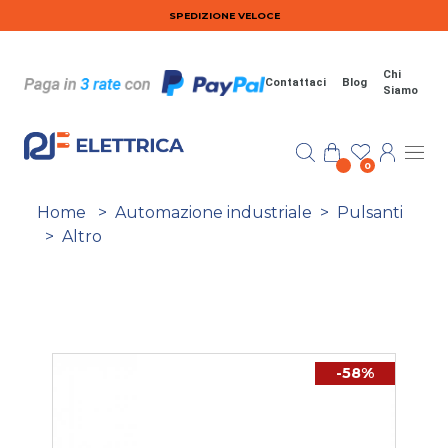
Salta al contenuto principale
SPEDIZIONE VELOCE
Chi
Contattaci
Blog
Siamo
0
Home
>
Automazione industriale
>
Pulsanti
>
Altro
-58%