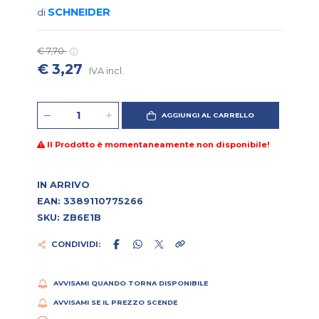
SCHNEIDER
di
€ 7,70
€ 3,27
IVA incl.
AGGIUNGI AL CARRELLO
Il Prodotto è momentaneamente non disponibile!
IN ARRIVO
EAN: 3389110775266
SKU: ZB6E1B
CONDIVIDI:
AVVISAMI QUANDO TORNA DISPONIBILE
AVVISAMI SE IL PREZZO SCENDE