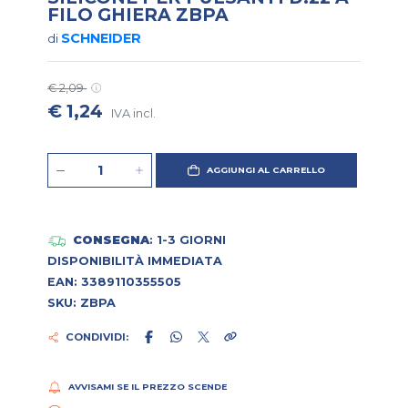
FILO GHIERA ZBPA
SCHNEIDER
di
€ 2,09
€ 1,24
IVA incl.
AGGIUNGI AL CARRELLO
CONSEGNA
: 1-3 GIORNI
DISPONIBILITÀ IMMEDIATA
EAN: 3389110355505
SKU: ZBPA
CONDIVIDI:
AVVISAMI SE IL PREZZO SCENDE