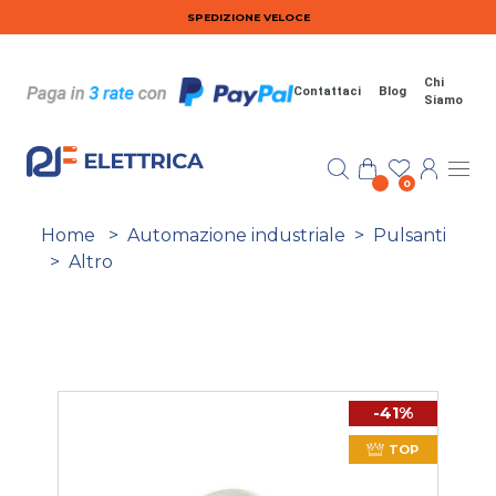
Salta al contenuto principale
SPEDIZIONE VELOCE
Chi
Contattaci
Blog
Siamo
0
Home
>
Automazione industriale
>
Pulsanti
>
Altro
-41%
TOP