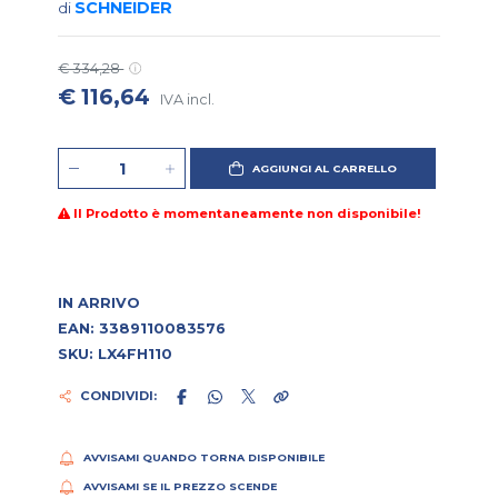
SCHNEIDER
di
€ 334,28
€ 116,64
IVA incl.
AGGIUNGI AL CARRELLO
Il Prodotto è momentaneamente non disponibile!
IN ARRIVO
EAN: 3389110083576
SKU: LX4FH110
CONDIVIDI:
AVVISAMI QUANDO TORNA DISPONIBILE
AVVISAMI SE IL PREZZO SCENDE