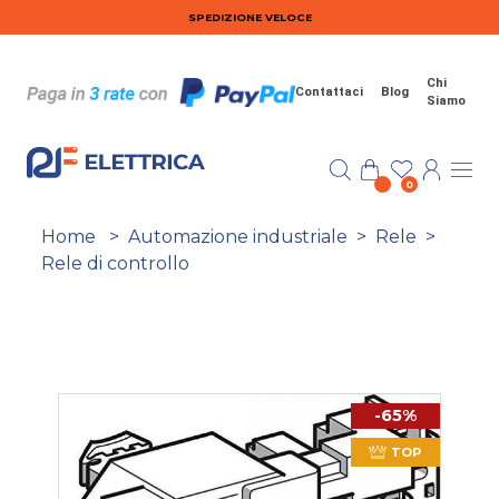
Salta al contenuto principale
SPEDIZIONE VELOCE
Chi
Contattaci
Blog
Siamo
0
Home
>
Automazione industriale
>
Rele
>
Rele di controllo
-65%
TOP