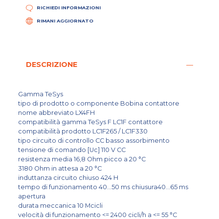
RICHIEDI INFORMAZIONI
RIMANI AGGIORNATO
DESCRIZIONE
Gamma TeSys
tipo di prodotto o componente Bobina contattore
nome abbreviato LX4FH
compatibilità gamma TeSys F LC1F contattore
compatibilità prodotto LC1F265 / LC1F330
tipo circuito di controllo CC basso assorbimento
tensione di comando [Uc] 110 V CC
resistenza media 16,8 Ohm picco a 20 °C
3180 Ohm in attesa a 20 °C
induttanza circuito chiuso 424 H
tempo di funzionamento 40...50 ms chiusura40...65 ms
apertura
durata meccanica 10 Mcicli
velocità di funzionamento <= 2400 cicli/h a <= 55 °C