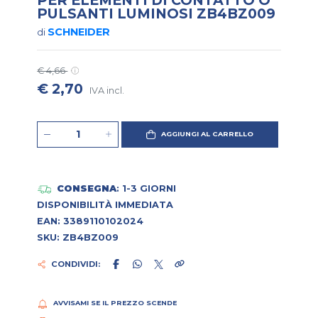
PULSANTI LUMINOSI ZB4BZ009
SCHNEIDER
di
€ 4,66
€ 2,70
IVA incl.
AGGIUNGI AL CARRELLO
CONSEGNA
: 1-3 GIORNI
DISPONIBILITÀ IMMEDIATA
EAN: 3389110102024
SKU: ZB4BZ009
CONDIVIDI:
AVVISAMI SE IL PREZZO SCENDE