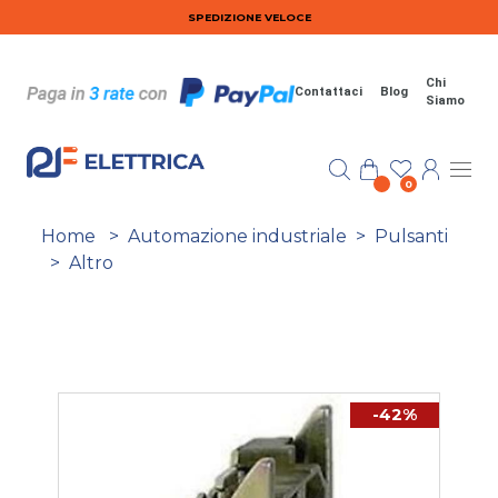
Salta al contenuto principale
SPEDIZIONE VELOCE
Chi
Contattaci
Blog
Siamo
0
Home
>
Automazione industriale
>
Pulsanti
>
Altro
-42%