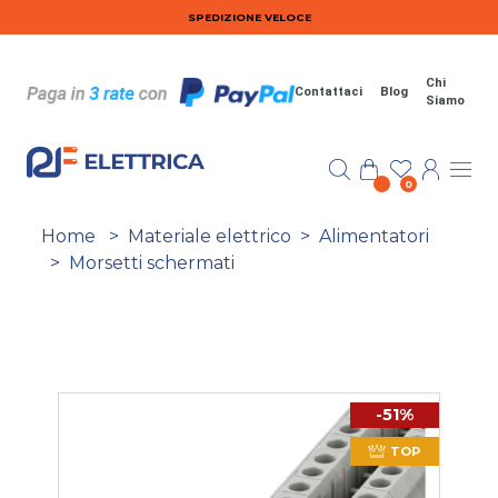
Salta al contenuto principale
SPEDIZIONE VELOCE
Chi
Contattaci
Blog
Siamo
0
Home
>
Materiale elettrico
>
Alimentatori
>
Morsetti schermati
-51%
TOP