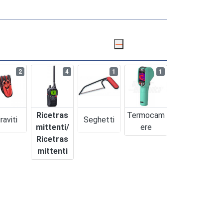
2
4
1
1
Ricetras
Termocam
raviti
Seghetti
Mittenti/
Ere
Ricetras
Mittenti