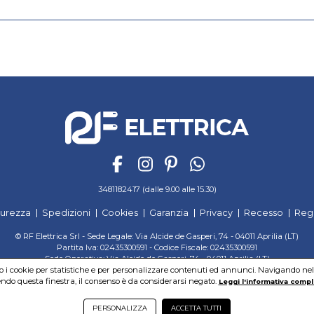
3481182417 (dalle 9.00 alle 15.30)
curezza
Spedizioni
Cookies
Garanzia
Privacy
Recesso
Reg
© RF Elettrica Srl - Sede Legale: Via Alcide de Gasperi, 74 - 04011 Aprilia (LT)
Partita Iva: 02435300591 - Codice Fiscale: 02435300591
Sede Operativa: Via Alcide de Gasperi, 74 - 04011 Aprilia (LT)
mo i cookie per statistiche e per personalizzare contenuti ed annunci. Navigando nel si
Cap. Soc. 95.000,00 Euro Iscritta al Reg. delle Imprese di Latina REA:LT-171116
do questa finestra, il consenso è da considerarsi negato.
Leggi l'informativa compl
PERSONALIZZA
ACCETTA TUTTI