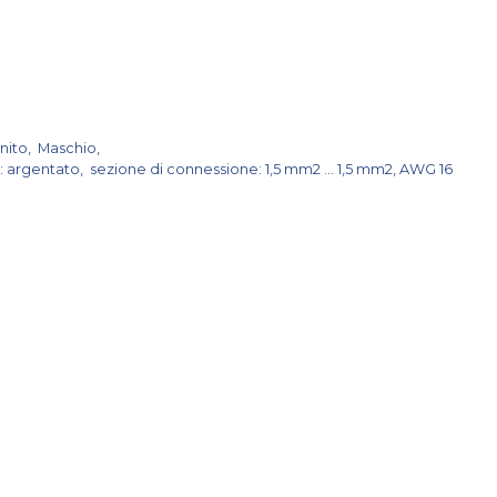
rnito, Maschio,
i: argentato, sezione di connessione: 1,5 mm2 ... 1,5 mm2, AWG 16