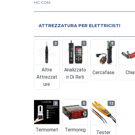
HC-COM
ATTREZZATURA PER ELETTRICISTI
2
1
5
Altre
Analizzato
Cercafase
Chia
Attrezzat
Ri Di Reti
Ure
3
5
12
Termomet
Termoreg
Tester