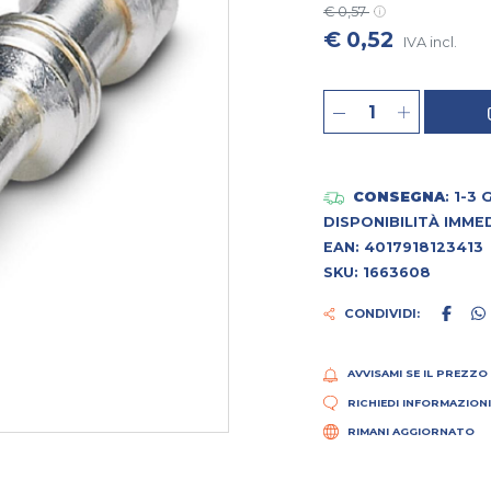
€ 0,57
€ 0,52
IVA incl.
CONSEGNA
: 1-3
DISPONIBILITÀ IMME
EAN: 4017918123413
SKU: 1663608
CONDIVIDI:
AVVISAMI SE IL PREZZO
RICHIEDI INFORMAZION
RIMANI AGGIORNATO