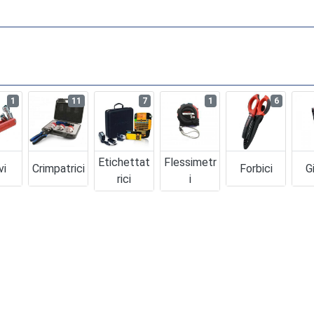
1
11
7
1
6
Etichettat
Flessimetr
vi
Crimpatrici
Forbici
Gi
Rici
I