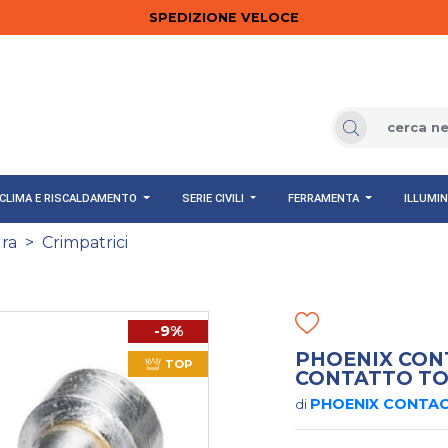
SPEDIZIONE VELOCE
CLIMA E RISCALDAMENTO
SERIE CIVILI
FERRAMENTA
ILLUMI
ra
>
Crimpatrici
-9%
PHOENIX CONT
TOP
CONTATTO TO
PHOENIX CONTA
di