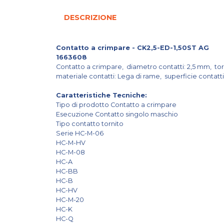
DESCRIZIONE
Contatto a crimpare - CK2,5-ED-1,50ST AG
1663608
Contatto a crimpare, diametro contatti: 2,5 mm, to
materiale contatti: Lega di rame, superficie contatt
Caratteristiche Tecniche:
Tipo di prodotto Contatto a crimpare
Esecuzione Contatto singolo maschio
Tipo contatto tornito
Serie HC-M-06
HC-M-HV
HC-M-08
HC-A
HC-BB
HC-B
HC-HV
HC-M-20
HC-K
HC-Q