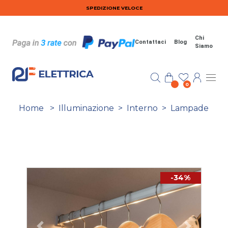
Salta al contenuto principale
SPEDIZIONE VELOCE
Chi
Contattaci
Blog
Siamo
0
Home
>
Illuminazione
>
Interno
>
Lampade
-34%