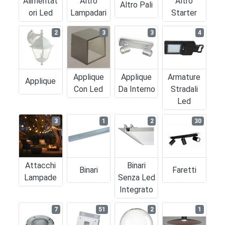
Alimentat
Altro
Altro
Altro Pali
Ori Led
Lampadari
Starter
2
3
3
4
Applique
Applique
Armature
Applique
Con Led
Da Interno
Stradali
Led
3
1
2
30
Attacchi
Binari
Binari
Faretti
Lampade
Senza Led
Integrato
7
51
2
1