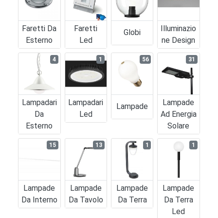
Faretti Da
Faretti
Illuminazio
Globi
Esterno
Led
Ne Design
4
1
56
31
Lampadari
Lampadari
Lampade
Lampade
Da
Led
Ad Energia
Esterno
Solare
15
13
1
1
Lampade
Lampade
Lampade
Lampade
Da Interno
Da Tavolo
Da Terra
Da Terra
Led