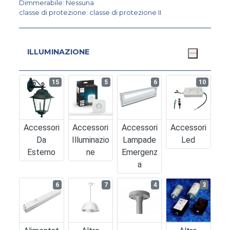
Dimmerabile: Nessuna
classe di protezione: classe di protezione II
ILLUMINAZIONE
15
5
6
10
Accessori
Accessori
Accessori
Accessori
Da
Illuminazio
Lampade
Led
Esterno
Ne
Emergenz
A
6
7
4
3