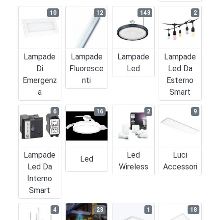
10
12
143
2
Lampade
Lampade
Lampade
Lampade
Di
Fluoresce
Led
Led Da
Emergenz
Nti
Esterno
A
Smart
6
16
2
9
Lampade
Led
Luci
Led
Led Da
Wireless
Accessori
Interno
Smart
4
23
1
18