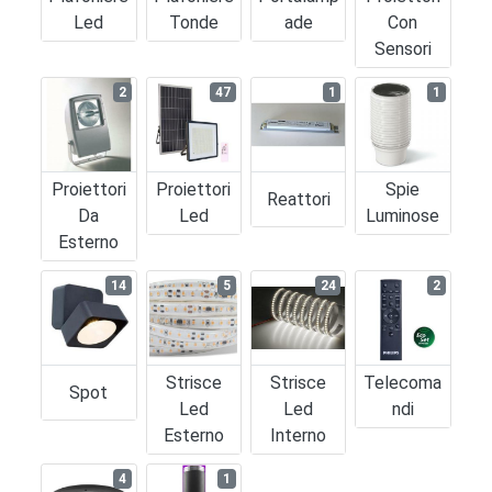
Led
Tonde
Ade
Con
Sensori
2
47
1
1
Proiettori
Proiettori
Spie
Reattori
Da
Led
Luminose
Esterno
14
5
24
2
Strisce
Strisce
Telecoma
Spot
Led
Led
Ndi
Esterno
Interno
4
1