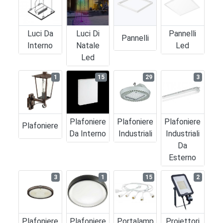
Luci Da
Luci Di
Pannelli
Pannelli
Interno
Natale
Led
Led
1
15
29
3
Plafoniere
Plafoniere
Plafoniere
Plafoniere
Da Interno
Industriali
Industriali
Da
Esterno
3
1
15
2
Plafoniere
Plafoniere
Portalamp
Proiettori