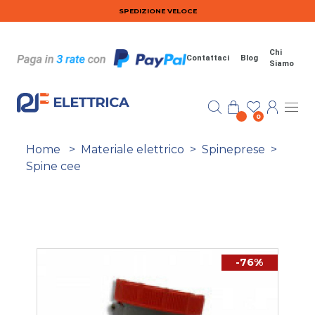
Salta al contenuto principale
SPEDIZIONE VELOCE
Chi
Contattaci
Blog
Siamo
0
Home
>
Materiale elettrico
>
Spineprese
>
Spine cee
-76%