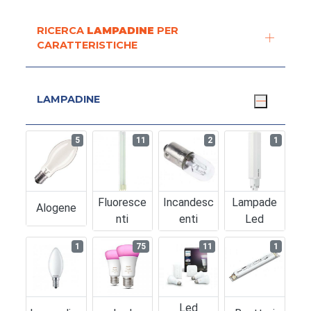
RICERCA
LAMPADINE
PER
CARATTERISTICHE
LAMPADINE
5
11
2
1
Fluoresce
Incandesc
Lampade
Alogene
Nti
Enti
Led
1
75
11
1
Led