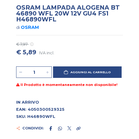
OSRAM LAMPADA ALOGENA BT
46890 WFL 20W 12V GU4 FS1
H46890WFL
OSRAM
di
€ 7,97
€ 5,89
IVA incl.
AGGIUNGI AL CARRELLO
Il Prodotto è momentaneamente non disponibile!
IN ARRIVO
EAN: 4050300529325
SKU: H46890WFL
CONDIVIDI: