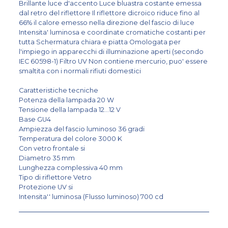
Brillante luce d'accento Luce bluastra costante emessa
dal retro del riflettore Il riflettore dicroico riduce fino al
66% il calore emesso nella direzione del fascio di luce
Intensita' luminosa e coordinate cromatiche costanti per
tutta Schermatura chiara e piatta Omologata per
l'impiego in apparecchi di illuminazione aperti (secondo
IEC 60598-1) Filtro UV Non contiene mercurio, puo' essere
smaltita con i normali rifiuti domestici
Caratteristiche tecniche
Potenza della lampada 20 W
Tensione della lampada 12...12 V
Base GU4
Ampiezza del fascio luminoso 36 gradi
Temperatura del colore 3000 K
Con vetro frontale si
Diametro 35 mm
Lunghezza complessiva 40 mm
Tipo di riflettore Vetro
Protezione UV si
Intensita'' luminosa (Flusso luminoso) 700 cd