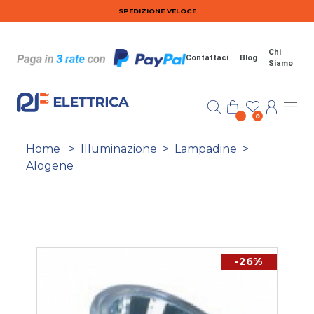
Salta al contenuto principale
SPEDIZIONE VELOCE
Chi
Contattaci
Blog
Siamo
0
Home
>
Illuminazione
>
Lampadine
>
Alogene
-26%