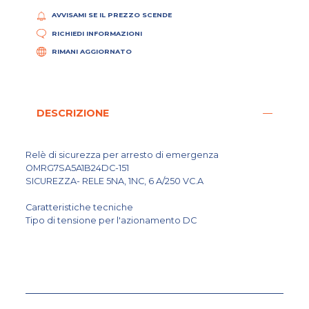
AVVISAMI SE IL PREZZO SCENDE
RICHIEDI INFORMAZIONI
RIMANI AGGIORNATO
DESCRIZIONE
Relè di sicurezza per arresto di emergenza
OMRG7SA5A1B24DC-151
SICUREZZA- RELE 5NA, 1NC, 6 A/250 VC.A
Caratteristiche tecniche
Tipo di tensione per l'azionamento DC