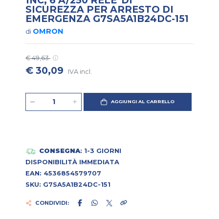
SICUREZZA PER ARRESTO DI
EMERGENZA G7SA5A1B24DC-151
OMRON
di
€ 49,63
€ 30,09
IVA incl.
AGGIUNGI AL CARRELLO
CONSEGNA
: 1-3 GIORNI
DISPONIBILITÀ IMMEDIATA
EAN: 4536854579707
SKU: G7SA5A1B24DC-151
CONDIVIDI: