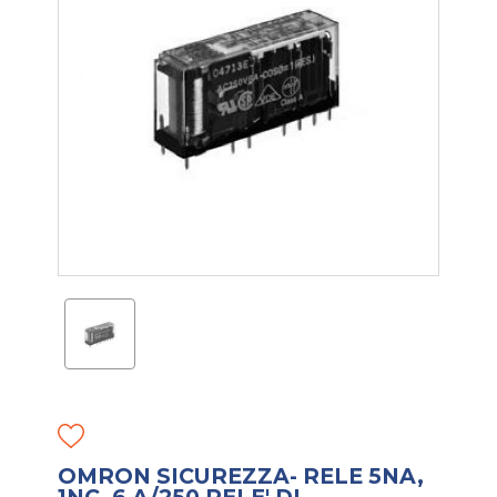
OMRON SICUREZZA- RELE 5NA,
1NC, 6 A/250 RELE' DI