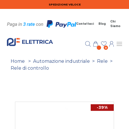
Salta al contenuto principale
SPEDIZIONE VELOCE
Chi
Contattaci
Blog
Siamo
0
Home
>
Automazione industriale
>
Rele
>
Rele di controllo
-39%