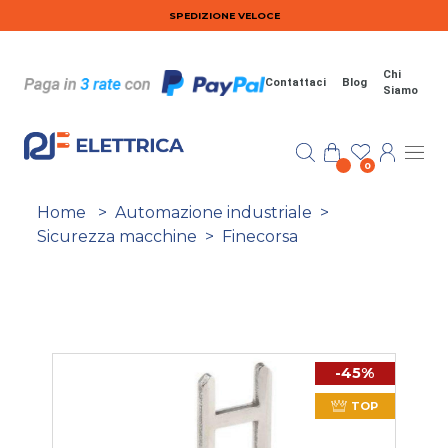
Salta al contenuto principale
SPEDIZIONE VELOCE
Chi
Contattaci
Blog
Siamo
0
Home
>
Automazione industriale
>
Sicurezza macchine
>
Finecorsa
-45%
TOP