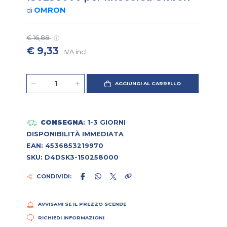
OMRON
di
€ 16,88
€ 9,33
IVA incl.
AGGIUNGI AL CARRELLO
CONSEGNA
: 1-3 GIORNI
DISPONIBILITÀ IMMEDIATA
EAN: 4536853219970
SKU: D4DSK3-150258000
CONDIVIDI:
AVVISAMI SE IL PREZZO SCENDE
RICHIEDI INFORMAZIONI