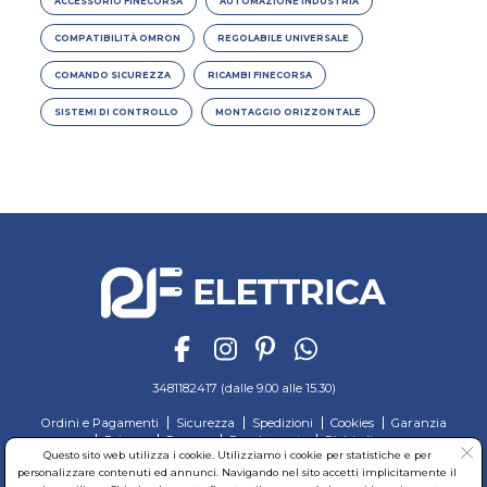
ACCESSORIO FINECORSA
AUTOMAZIONE INDUSTRIA
COMPATIBILITÀ OMRON
REGOLABILE UNIVERSALE
COMANDO SICUREZZA
RICAMBI FINECORSA
SISTEMI DI CONTROLLO
MONTAGGIO ORIZZONTALE
3481182417 (dalle 9.00 alle 15.30)
Ordini e Pagamenti
Sicurezza
Spedizioni
Cookies
Garanzia
Privacy
Recesso
Regolamento
Richiedi reso
Questo sito web utilizza i cookie. Utilizziamo i cookie per statistiche e per
personalizzare contenuti ed annunci. Navigando nel sito accetti implicitamente il
© RF Elettrica Srl - Sede Legale: Via Alcide de Gasperi, 74 - 04011 Aprilia (LT)