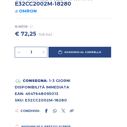
E32CC2002M-18280
OMRON
di
€ 147,13
€ 72,25
IVA incl.
AGGIUNGI AL CARRELLO
CONSEGNA
: 1-3 GIORNI
DISPONIBILITÀ IMMEDIATA
EAN: 4547648095013
SKU: E32CC2002M-18280
CONDIVIDI:
AVVISAMI SE IL PREZZO SCENDE