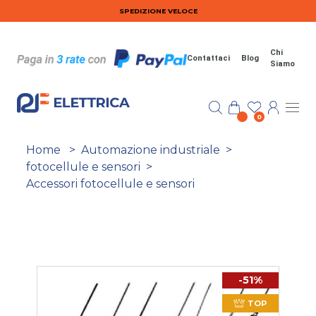
Salta al contenuto principale
SPEDIZIONE VELOCE
Chi
Contattaci
Blog
Siamo
0
Home
>
Automazione industriale
>
fotocellule e sensori
>
Accessori fotocellule e sensori
-51%
TOP