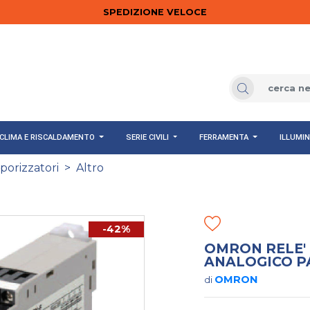
SPEDIZIONE VELOCE
CLIMA E RISCALDAMENTO
SERIE CIVILI
FERRAMENTA
ILLUMI
orizzatori
>
Altro
-42%
OMRON RELE'
ANALOGICO P
OMRON
di