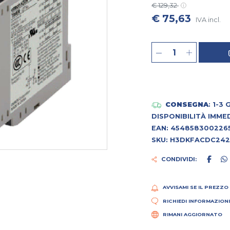
€ 129,32
€ 75,63
IVA incl.
CONSEGNA
: 1-3
DISPONIBILITÀ IMME
EAN: 454858300226
SKU: H3DKFACDC24
CONDIVIDI:
AVVISAMI SE IL PREZZO
RICHIEDI INFORMAZION
RIMANI AGGIORNATO