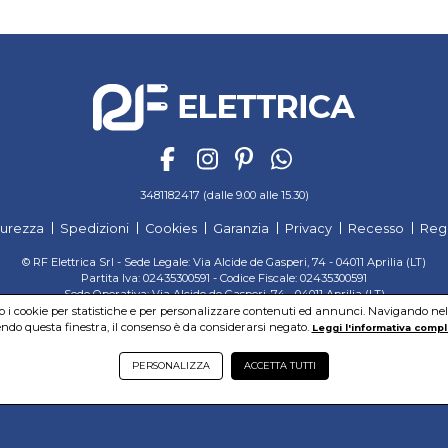
3481182417 (dalle 9.00 alle 15.30)
curezza
Spedizioni
Cookies
Garanzia
Privacy
Recesso
Reg
© RF Elettrica Srl - Sede Legale: Via Alcide de Gasperi, 74 - 04011 Aprilia (LT)
Partita Iva: 02435300591 - Codice Fiscale: 02435300591
Sede Operativa: Via Alcide de Gasperi, 74 - 04011 Aprilia (LT)
Cap. Soc. 95.000,00 Euro Iscritta al Reg. delle Imprese di Latina REA:LT-171116
mo i cookie per statistiche e per personalizzare contenuti ed annunci. Navigando nel si
do questa finestra, il consenso è da considerarsi negato.
Leggi l'informativa compl
PERSONALIZZA
ACCETTA TUTTI