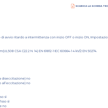
SCARICA LA SCHEDA TE
di avvio ritardo a intermittenza con inizio OFF o inizio ON, Impostaz
(UL508 CSA C22.2 N. 14) EN 61812-1 IEC 60664-1 4 kV/2 EN 50274.
a diseccitazione) no
 all’eccitazione) no
so sì
isso sì
le no