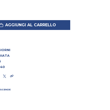
AGGIUNGI AL CARRELLO
 GIORNI
DIATA
5
240
 SCENDE
I