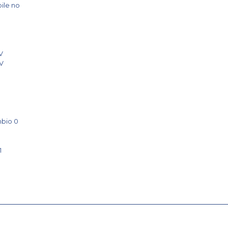
bile no
 V
 V
mbio 0
1