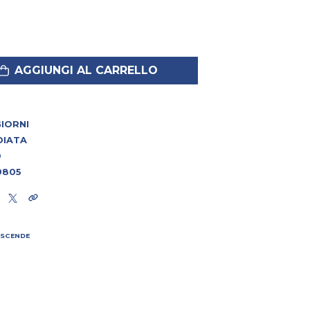
AGGIUNGI AL CARRELLO
 GIORNI
DIATA
0
9805
 SCENDE
I