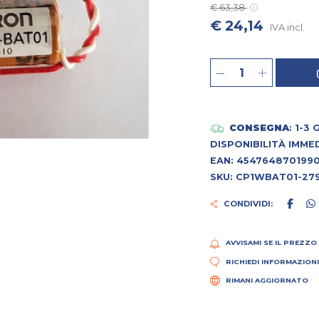
€ 63,38
€ 24,14
IVA incl.
CONSEGNA
: 1-3
DISPONIBILITÀ IMME
EAN: 454764870199
SKU: CP1WBAT01-27
CONDIVIDI:
AVVISAMI SE IL PREZZO
RICHIEDI INFORMAZION
RIMANI AGGIORNATO