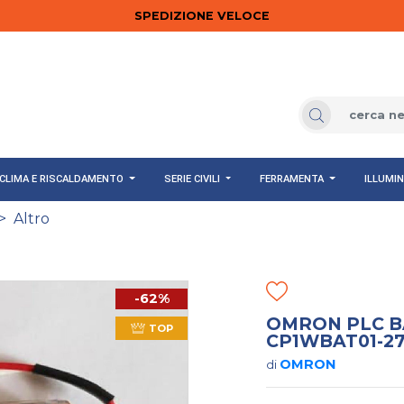
SPEDIZIONE VELOCE
CLIMA E RISCALDAMENTO
SERIE CIVILI
FERRAMENTA
ILLUMI
>
Altro
-62%
OMRON PLC BA
TOP
CP1WBAT01-2
OMRON
di