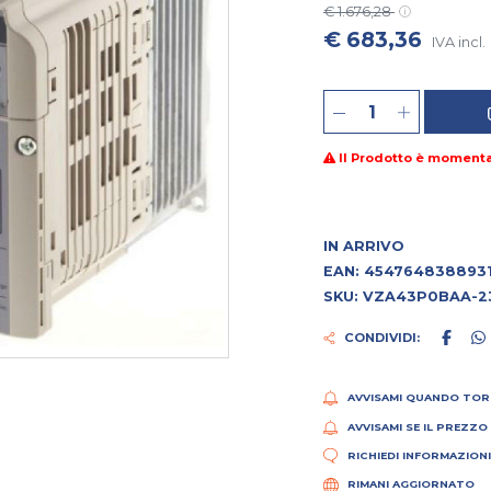
€ 1.676,28
€ 683,36
IVA incl.
Il Prodotto è moment
IN ARRIVO
EAN: 454764838893
SKU: VZA43P0BAA-2
CONDIVIDI:
AVVISAMI QUANDO TOR
AVVISAMI SE IL PREZZO
RICHIEDI INFORMAZION
RIMANI AGGIORNATO