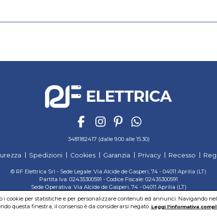
3481182417 (dalle 9.00 alle 15.30)
curezza
Spedizioni
Cookies
Garanzia
Privacy
Recesso
Reg
© RF Elettrica Srl - Sede Legale: Via Alcide de Gasperi, 74 - 04011 Aprilia (LT)
Partita Iva: 02435300591 - Codice Fiscale: 02435300591
Sede Operativa: Via Alcide de Gasperi, 74 - 04011 Aprilia (LT)
Cap. Soc. 95.000,00 Euro Iscritta al Reg. delle Imprese di Latina REA:LT-171116
mo i cookie per statistiche e per personalizzare contenuti ed annunci. Navigando nel si
do questa finestra, il consenso è da considerarsi negato.
Leggi l'informativa compl