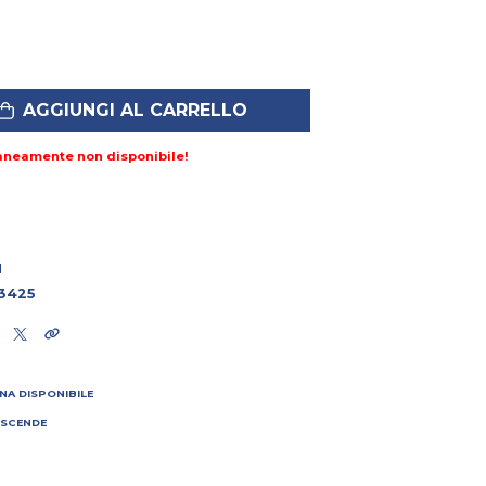
AGGIUNGI AL CARRELLO
aneamente non disponibile!
1
3425
NA DISPONIBILE
 SCENDE
I