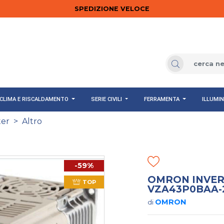
SPEDIZIONE VELOCE
CLIMA E RISCALDAMENTO
SERIE CIVILI
FERRAMENTA
ILLUMI
ter
>
Altro
-59%
OMRON INVERTE
TOP
VZA43P0BAA-
OMRON
di