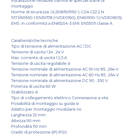
Installazione flessibile tramite le speciali staffe di
montaggio
Norme di sicurezza: UL508/60950-1, CSA C22.2 N.
107.1/60950-1 EN50178 (=VDE0160), EN60950-1 (=VDE0805)
EMS: in conformità a EN61204-3 EMI: EN55011 classe A
Caratteristiche tecniche
Tipo di tensione di alimentazione AC / DC
Tensione di uscita 1 24...24 V
Max. corrente di uscita 1 2,5 A
Tensione di uscita regolabile sì
Tensione nominale di alimentazione AC 50 Hz 85...264 V
Tensione nominale di alimentazione AC 60 Hz 85...264 V
Tensione nominale di alimentazione DC 90...350 V
Potenza di uscita 60 W
Stabilizzato sì
Tipo di collegamento elettrico Connessione a vite
Possibilità di montaggio su guida sì
Adatto per montaggio modulare no
Larghezza 32 mm
Altezza 90 mm
Profondità 110 mm
Grado di protezione (IP) IP20