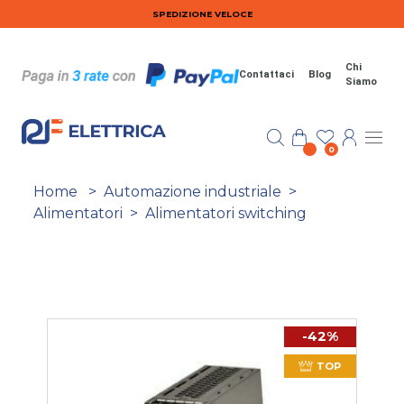
Salta al contenuto principale
SPEDIZIONE VELOCE
Chi
Contattaci
Blog
Siamo
0
Home
>
Automazione industriale
>
Alimentatori
>
Alimentatori switching
-42%
TOP