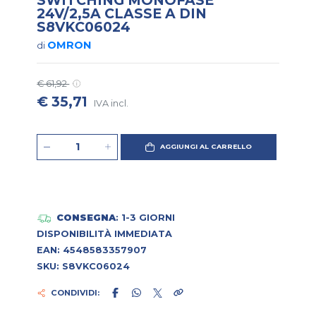
24V/2,5A CLASSE A DIN
S8VKC06024
OMRON
di
€ 61,92
€ 35,71
IVA incl.
AGGIUNGI AL CARRELLO
CONSEGNA
: 1-3 GIORNI
DISPONIBILITÀ IMMEDIATA
EAN: 4548583357907
SKU: S8VKC06024
CONDIVIDI: