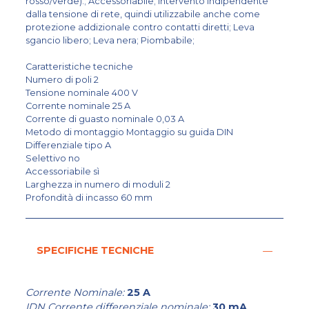
rosso/verde).; Accessoriabile; Intervento indipendente
dalla tensione di rete, quindi utilizzabile anche come
protezione addizionale contro contatti diretti; Leva
sgancio libero; Leva nera; Piombabile;
Caratteristiche tecniche
Numero di poli 2
Tensione nominale 400 V
Corrente nominale 25 A
Corrente di guasto nominale 0,03 A
Metodo di montaggio Montaggio su guida DIN
Differenziale tipo A
Selettivo no
Accessoriabile sì
Larghezza in numero di moduli 2
Profondità di incasso 60 mm
SPECIFICHE TECNICHE
Corrente Nominale:
25 A
IDN Corrente differenziale nominale:
30 mA