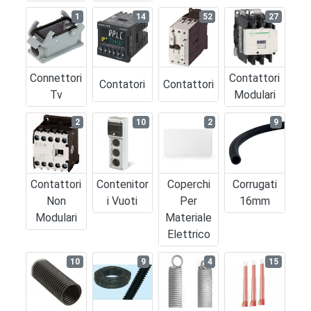
1
14
52
27
Connettori
Contattori
Contatori
Contattori
Tv
Modulari
2
10
2
9
Contattori
Contenitor
Coperchi
Corrugati
Non
I Vuoti
Per
16mm
Modulari
Materiale
Elettrico
10
9
4
15