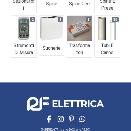
Sezionator
Spine E
Spine
Spine Cee
I
Prese
2
1
1
35
Strumenti
Trasforma
Tubi E
Suonerie
Di Misura
Tori
Canne
3481182417 (dalle 9.00 alle 15.30)