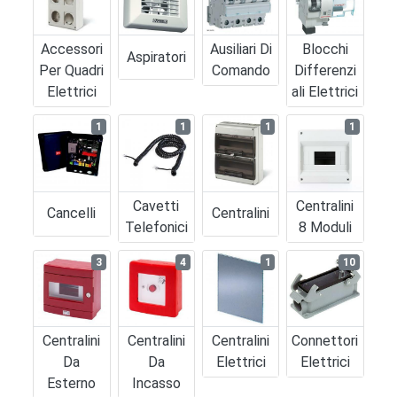
Accessori
Ausiliari Di
Blocchi
Aspiratori
Per Quadri
Comando
Differenzi
Elettrici
Ali Elettrici
1
1
1
1
Cavetti
Centralini
Cancelli
Centralini
Telefonici
8 Moduli
3
4
1
10
Centralini
Centralini
Centralini
Connettori
Da
Da
Elettrici
Elettrici
Esterno
Incasso