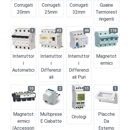
Corrugati
Corrugati
Corrugati
Guaine
20mm
25mm
32mm
Termorest
Ringenti
1
43
46
116
Interruttor
Interruttor
Interruttor
Magnetot
I
I
I
Ermici
Automatici
Differenzi
Differenzi
Ali
Ali Puri
10
2
11
1
Magnetot
Multiprese
Placche
Orologi
Ermici
E Ciabatte
Da
(accessori
Esterno