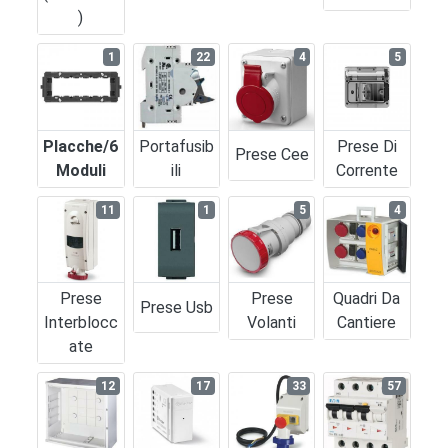
)
1
22
4
5
Placche/6
Portafusib
Prese Di
Prese Cee
Moduli
Ili
Corrente
11
1
5
4
Prese
Prese
Quadri Da
Prese Usb
Interblocc
Volanti
Cantiere
Ate
12
17
33
57