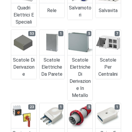
Quadri
Salvamoto
Rele
Salvavita
Elettrici E
Ri
Speciali
53
1
5
7
Scatole Di
Scatole
Scatole
Scatole
Derivazion
Elettriche
Elettriche
Per
E
Da Parete
Di
Centralini
Derivazion
E In
Metallo
23
1
5
1