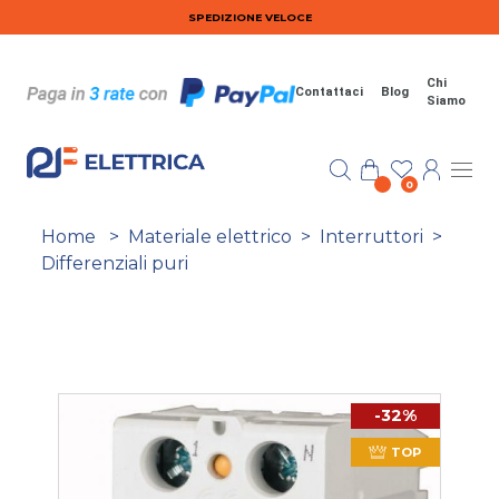
Salta al contenuto principale
SPEDIZIONE VELOCE
Chi
Contattaci
Blog
Siamo
0
Home
>
Materiale elettrico
>
Interruttori
>
Differenziali puri
-32%
TOP