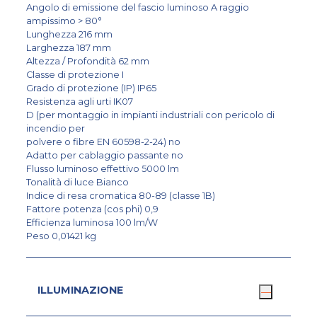
Angolo di emissione del fascio luminoso A raggio
ampissimo > 80°
Lunghezza 216 mm
Larghezza 187 mm
Altezza / Profondità 62 mm
Classe di protezione I
Grado di protezione (IP) IP65
Resistenza agli urti IK07
D (per montaggio in impianti industriali con pericolo di
incendio per
polvere o fibre EN 60598-2-24) no
Adatto per cablaggio passante no
Flusso luminoso effettivo 5000 lm
Tonalità di luce Bianco
Indice di resa cromatica 80-89 (classe 1B)
Fattore potenza (cos phi) 0,9
Efficienza luminosa 100 lm/W
Peso 0,01421 kg
ILLUMINAZIONE