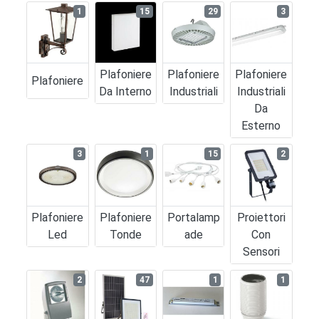
1
15
29
3
Plafoniere
Plafoniere
Plafoniere
Plafoniere
Da Interno
Industriali
Industriali
Da
Esterno
3
1
15
2
Plafoniere
Plafoniere
Portalamp
Proiettori
Led
Tonde
Ade
Con
Sensori
2
47
1
1