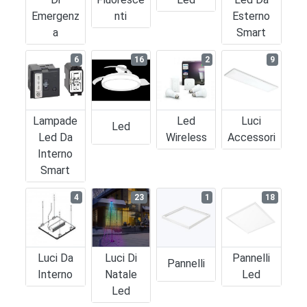
Emergenz
Nti
Esterno
A
Smart
6
16
2
9
Lampade
Led
Luci
Led
Led Da
Wireless
Accessori
Interno
Smart
4
23
1
18
Luci Da
Luci Di
Pannelli
Pannelli
Interno
Natale
Led
Led