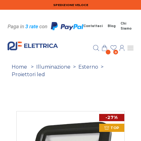
Salta al contenuto principale
SPEDIZIONE VELOCE
Chi
Contattaci
Blog
Siamo
0
Home
>
Illuminazione
>
Esterno
>
Proiettori led
-27%
TOP