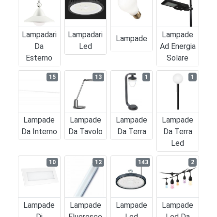
Lampadari
Lampadari
Lampade
Lampade
Da
Led
Ad Energia
Esterno
Solare
15
13
1
1
Lampade
Lampade
Lampade
Lampade
Da Interno
Da Tavolo
Da Terra
Da Terra
Led
10
12
143
2
Lampade
Lampade
Lampade
Lampade
Di
Fluoresce
Led
Led Da