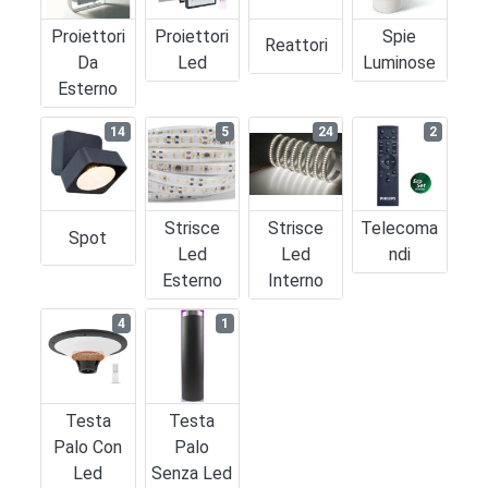
Proiettori
Proiettori
Spie
Reattori
Da
Led
Luminose
Esterno
14
5
24
2
Strisce
Strisce
Telecoma
Spot
Led
Led
Ndi
Esterno
Interno
4
1
Testa
Testa
Palo Con
Palo
Led
Senza Led