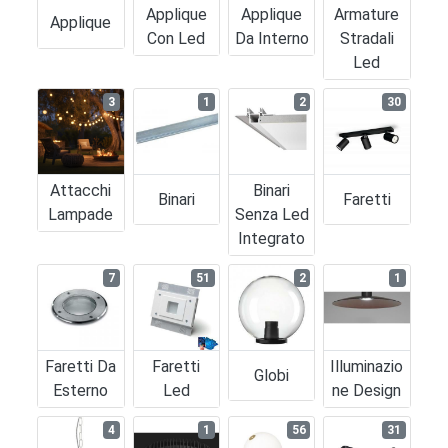
Applique
Applique
Armature
Applique
Con Led
Da Interno
Stradali
Led
3
1
2
30
Attacchi
Binari
Binari
Faretti
Lampade
Senza Led
Integrato
7
51
2
1
Faretti Da
Faretti
Illuminazio
Globi
Esterno
Led
Ne Design
4
1
56
31