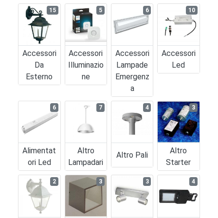
15
5
6
10
Accessori
Accessori
Accessori
Accessori
Da
Illuminazio
Lampade
Led
Esterno
Ne
Emergenz
A
6
7
4
3
Alimentat
Altro
Altro
Altro Pali
Ori Led
Lampadari
Starter
2
3
3
4