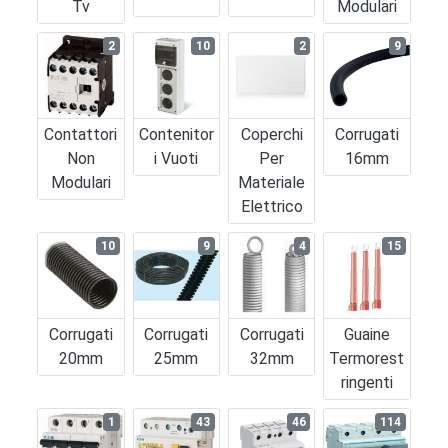
Tv
Modulari
2
10
2
9
Contattori
Contenitor
Coperchi
Corrugati
Non
I Vuoti
Per
16mm
Modulari
Materiale
Elettrico
10
9
4
15
Corrugati
Corrugati
Corrugati
Guaine
20mm
25mm
32mm
Termorest
Ringenti
1
43
46
114