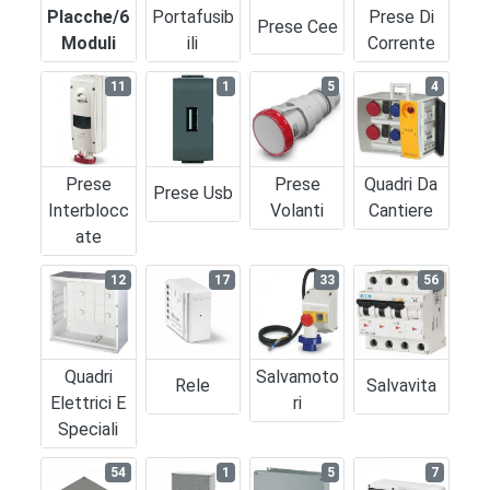
Placche/6
Portafusib
Prese Di
Prese Cee
Moduli
Ili
Corrente
11
1
5
4
Prese
Prese
Quadri Da
Prese Usb
Interblocc
Volanti
Cantiere
Ate
12
17
33
56
Quadri
Salvamoto
Rele
Salvavita
Elettrici E
Ri
Speciali
54
1
5
7