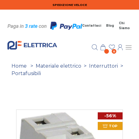
Salta al contenuto principale
SPEDIZIONE VELOCE
Chi
Contattaci
Blog
Siamo
0
Home
>
Materiale elettrico
>
Interruttori
>
Portafusibili
-56%
TOP