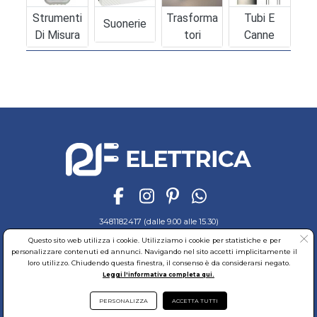
Strumenti
Trasforma
Tubi E
Suonerie
Di Misura
Tori
Canne
3481182417 (dalle 9.00 alle 15.30)
Questo sito web utilizza i cookie. Utilizziamo i cookie per statistiche e per
Ordini e Pagamenti
Sicurezza
Spedizioni
Cookies
Garanzia
personalizzare contenuti ed annunci. Navigando nel sito accetti implicitamente il
Privacy
Recesso
Regolamento
Richiedi reso
loro utilizzo. Chiudendo questa finestra, il consenso è da considerarsi negato.
Leggi l'informativa completa qui.
© RF Elettrica Srl - Sede Legale: Via Alcide de Gasperi, 74 - 04011 Aprilia (LT)
Partita Iva: 02435300591 - Codice Fiscale: 02435300591
Sede Operativa: Via Alcide de Gasperi, 74 - 04011 Aprilia (LT)
PERSONALIZZA
ACCETTA TUTTI
Cap. Soc. 95.000,00 Euro Iscritta al Reg. delle Imprese di Latina REA:LT-171116