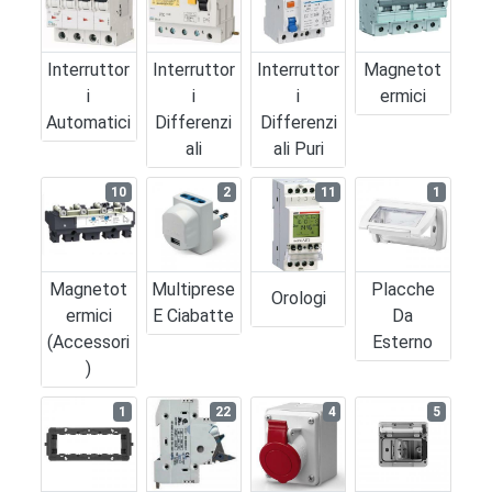
Interruttor
Interruttor
Interruttor
Magnetot
I
I
I
Ermici
Automatici
Differenzi
Differenzi
Ali
Ali Puri
10
2
11
1
Magnetot
Multiprese
Placche
Orologi
Ermici
E Ciabatte
Da
(accessori
Esterno
)
1
22
4
5