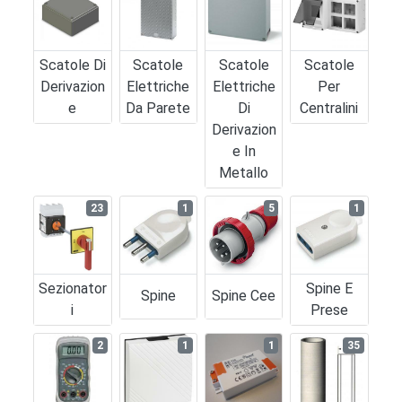
Scatole Di
Scatole
Scatole
Scatole
Derivazion
Elettriche
Elettriche
Per
E
Da Parete
Di
Centralini
Derivazion
E In
Metallo
23
1
5
1
Sezionator
Spine E
Spine
Spine Cee
I
Prese
2
1
1
35