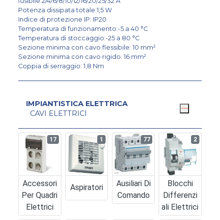
fusibile:2/4/6/8/10/12/16/20/25/32 A
Potenza dissipata totale:1,5 W
Indice di protezione IP: IP20
Temperatura di funzionamento:-5 a 40 °C
Temperatura di stoccaggio:-25 a 80 °C
Sezione minima con cavo flessibile: 10 mm²
Sezione minima con cavo rigido: 16 mm²
Coppia di serraggio: 1,8 Nm
IMPIANTISTICA ELETTRICA
CAVI ELETTRICI
17
1
77
2
Accessori
Ausiliari Di
Blocchi
Aspiratori
Per Quadri
Comando
Differenzi
Elettrici
Ali Elettrici