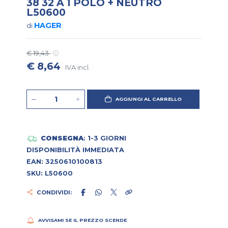
38 32 A 1 POLO + NEUTRO
L50600
HAGER
di
€ 19,43
€ 8,64
IVA incl.
AGGIUNGI AL CARRELLO
CONSEGNA
: 1-3 GIORNI
DISPONIBILITÀ IMMEDIATA
EAN: 3250610100813
SKU: L50600
CONDIVIDI:
AVVISAMI SE IL PREZZO SCENDE