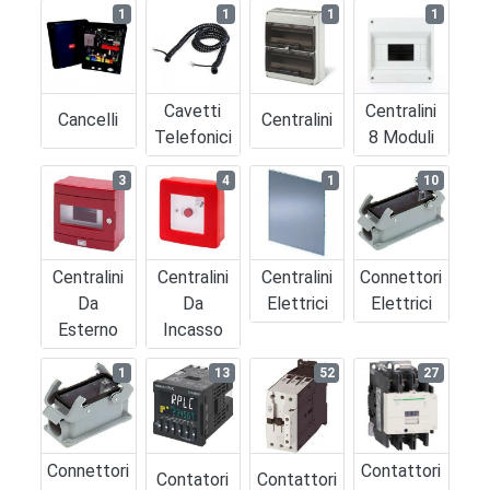
1
1
1
1
Cavetti
Centralini
Cancelli
Centralini
Telefonici
8 Moduli
3
4
1
10
Centralini
Centralini
Centralini
Connettori
Da
Da
Elettrici
Elettrici
Esterno
Incasso
1
13
52
27
Connettori
Contattori
Contatori
Contattori