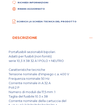
RICHIEDI INFORMAZIONI
RIMANI AGGIORNATO
SCARICA LA SCHEDA TECNICA DEL PRODOTTO
DESCRIZIONE
Portafusibili sezionabili bipolari.
Adatti per fusibili (non forniti):
serie 10,3 X 38 32 A 1 POLO + NEUTRO
Caratteristiche tecniche
Tensione nominale d'impiego c.a.:400 V
Frequenza nominale:50 Hz
Corrente nominale in A:32 A
Poli:2 P
Numero di moduli da 17,5 mm :1
Taglia del fusibile:10.3 x 38
Corrente nominale della cartuccia del