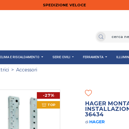
SPEDIZIONE VELOCE
CLIMA E RISCALDAMENTO
SERIE CIVILI
FERRAMENTA
ILLUMI
rici
>
Accessori
-27%
HAGER MONTA
TOP
INSTALLAZION
36434
HAGER
di