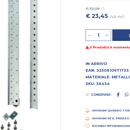
€ 32,09
€ 23,45
IVA incl.
Il Prodotto è moment
IN ARRIVO
EAN: 3250610671733
MATERIALE: METALL
SKU: 36434
CONDIVIDI:
AVVISAMI QUANDO TOR
AVVISAMI SE IL PREZZO
RICHIEDI INFORMAZION