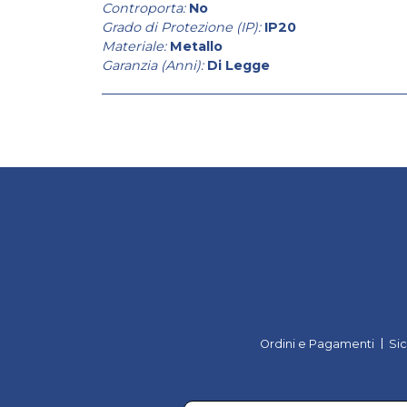
Controporta:
No
Grado di Protezione (IP):
IP20
Materiale:
Metallo
Garanzia (Anni):
Di Legge
Ordini e Pagamenti
Si