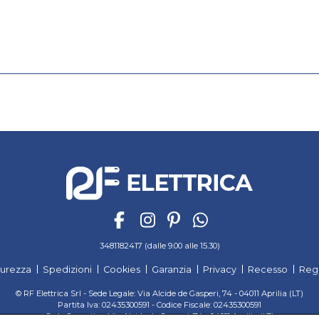
3481182417 (dalle 9.00 alle 15.30)
curezza
Spedizioni
Cookies
Garanzia
Privacy
Recesso
Reg
© RF Elettrica Srl - Sede Legale: Via Alcide de Gasperi, 74 - 04011 Aprilia (LT)
Partita Iva: 02435300591 - Codice Fiscale: 02435300591
Sede Operativa: Via Alcide de Gasperi, 74 - 04011 Aprilia (LT)