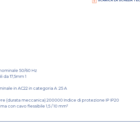
SCARICA LA SCHEDA TE
 nominale 50/60 Hz
i da 17,5mm 1
nale in AC22 in categoria A :25 A
re (durata meccanica) 200000 Indice di protezione IP IP20
a con cavo flessibile 1,5 / 10 mm²