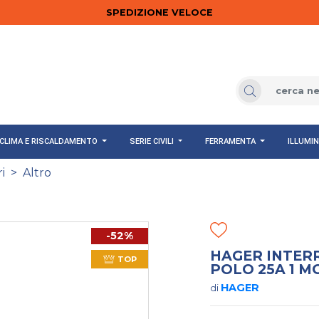
SPEDIZIONE VELOCE
CLIMA E RISCALDAMENTO
SERIE CIVILI
FERRAMENTA
ILLUMI
i
>
Altro
-52%
HAGER INTER
TOP
POLO 25A 1 M
HAGER
di