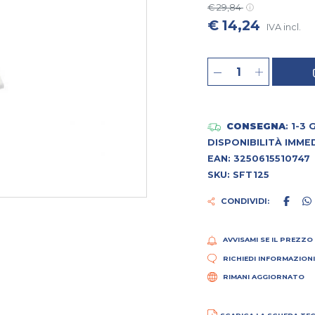
€ 29,84
€ 14,24
IVA incl.
CONSEGNA
: 1-3
DISPONIBILITÀ IMME
EAN: 3250615510747
SKU: SFT125
CONDIVIDI:
AVVISAMI SE IL PREZZO
RICHIEDI INFORMAZION
RIMANI AGGIORNATO