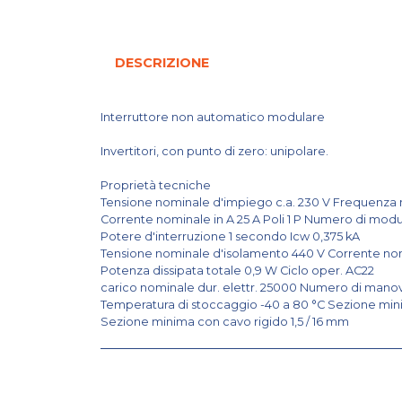
DESCRIZIONE
Interruttore non automatico modulare
Invertitori, con punto di zero: unipolare.
Proprietà tecniche
Tensione nominale d'impiego c.a. 230 V Frequenza
Corrente nominale in A 25 A Poli 1 P Numero di modul
Potere d'interruzione 1 secondo Icw 0,375 kA
Tensione nominale d'isolamento 440 V Corrente nomi
Potenza dissipata totale 0,9 W Ciclo oper. AC22
carico nominale dur. elettr. 25000 Numero di manov
Temperatura di stoccaggio -40 a 80 °C Sezione minim
Sezione minima con cavo rigido 1,5 / 16 mm