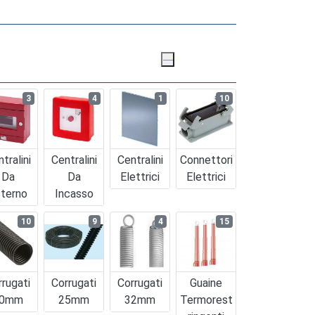
3
4
1
10
tralini
Centralini
Centralini
Connettori
Da
Da
Elettrici
Elettrici
terno
Incasso
10
9
4
15
rrugati
Corrugati
Corrugati
Guaine
0mm
25mm
32mm
Termorest