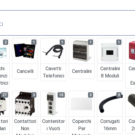
CI
2
1
1
1
1
chi
Cavetti
Centralini
Cen
Cancelli
Centralini
enzi
Telefonici
8 Moduli
trici
Es
27
3
10
2
9
tori
Contattori
Contenitor
Coperchi
Corrugati
Co
ari
Non
I Vuoti
Per
16mm
2