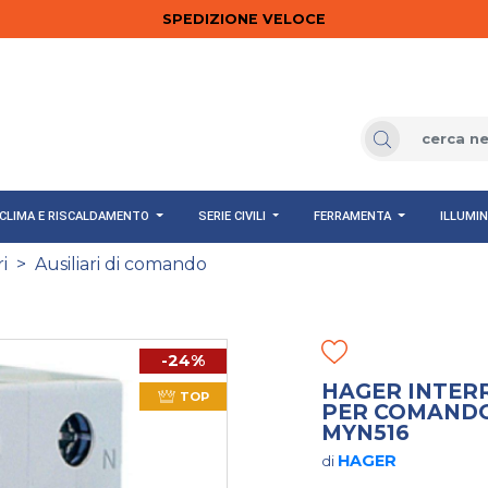
SPEDIZIONE VELOCE
CLIMA E RISCALDAMENTO
SERIE CIVILI
FERRAMENTA
ILLUMI
i
>
Ausiliari di comando
-24%
HAGER INTER
TOP
PER COMANDO 
MYN516
HAGER
di