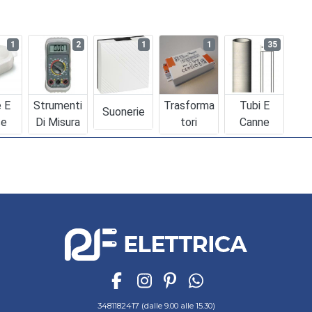
1
2
1
1
35
e E
Strumenti
Trasforma
Tubi E
Suonerie
se
Di Misura
Tori
Canne
3481182417 (dalle 9.00 alle 15.30)