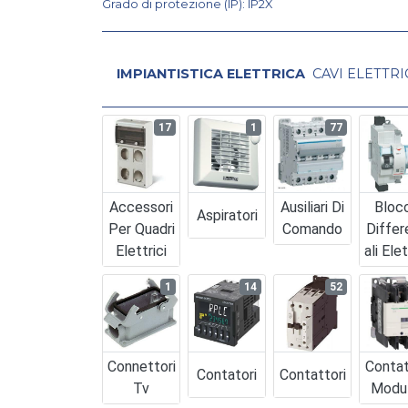
Grado di protezione (IP): IP2X
IMPIANTISTICA ELETTRICA
CAVI ELETTRI
17
1
77
Accessori
Ausiliari Di
Bloc
Aspiratori
Per Quadri
Comando
Differ
Elettrici
Ali Elet
1
14
52
Connettori
Contat
Contatori
Contattori
Tv
Modul