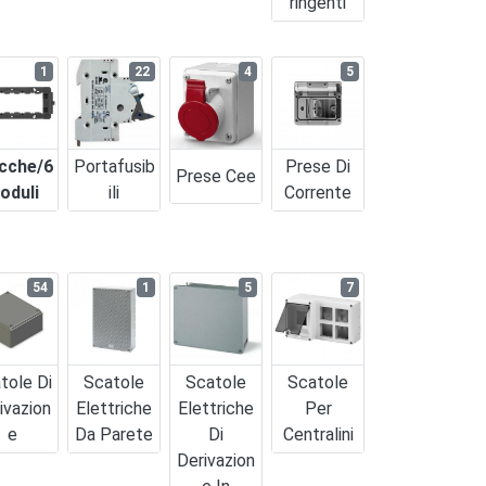
Ringenti
1
22
4
5
cche/6
Portafusib
Prese Di
Prese Cee
oduli
Ili
Corrente
54
1
5
7
tole Di
Scatole
Scatole
Scatole
ivazion
Elettriche
Elettriche
Per
E
Da Parete
Di
Centralini
Derivazion