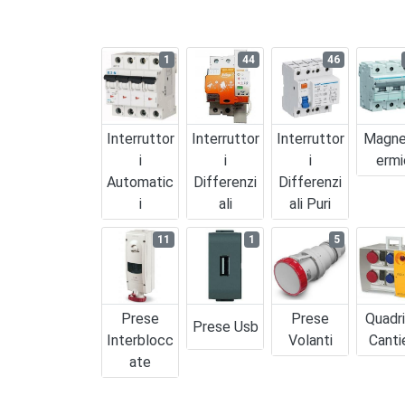
1
44
46
Interruttor
Interruttor
Interruttor
Magne
I
I
I
Ermi
Automatic
Differenzi
Differenzi
I
Ali
Ali Puri
11
1
5
Prese
Prese
Quadr
Prese Usb
Interblocc
Volanti
Canti
Ate