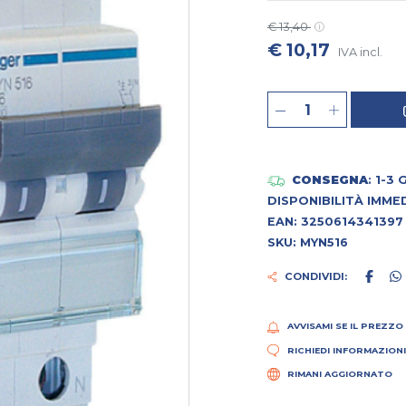
€ 13,40
€ 10,17
IVA incl.
CONSEGNA
: 1-3
DISPONIBILITÀ IMME
EAN: 3250614341397
SKU: MYN516
CONDIVIDI:
AVVISAMI SE IL PREZZO
RICHIEDI INFORMAZION
RIMANI AGGIORNATO