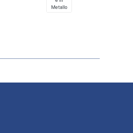
E In
Metallo