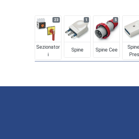
23
1
5
Sezionator
Spin
Spine
Spine Cee
I
Pre