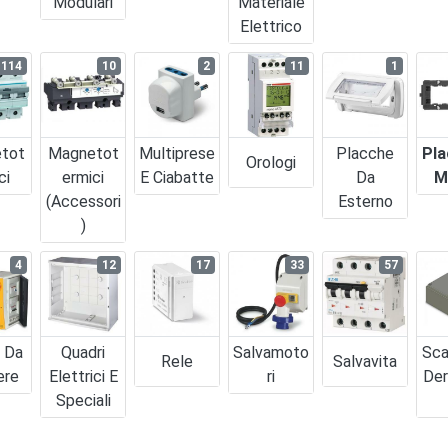
Modulari
Materiale
Elettrico
114
10
2
11
1
tot
Magnetot
Multiprese
Placche
Pla
Orologi
ci
Ermici
E Ciabatte
Da
M
(accessori
Esterno
)
4
12
17
33
57
i Da
Quadri
Salvamoto
Sca
Rele
Salvavita
ere
Elettrici E
Ri
Der
Speciali