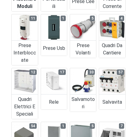
Prese Cee
Moduli
Ili
Corrente
11
1
5
4
Prese
Prese
Quadri Da
Prese Usb
Interblocc
Volanti
Cantiere
Ate
12
17
33
57
Quadri
Salvamoto
Rele
Salvavita
Elettrici E
Ri
Speciali
54
1
5
7