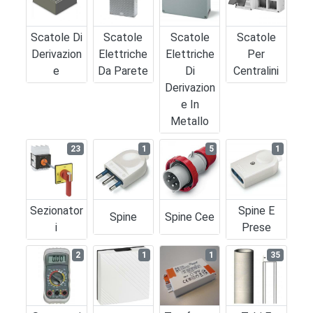
Scatole Di
Scatole
Scatole
Scatole
Derivazion
Elettriche
Elettriche
Per
E
Da Parete
Di
Centralini
Derivazion
E In
Metallo
23
1
5
1
Sezionator
Spine E
Spine
Spine Cee
I
Prese
2
1
1
35