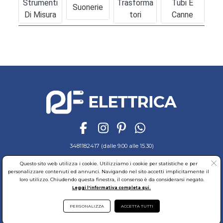
Strumenti
Trasforma
Tubi E
Suonerie
Di Misura
Tori
Canne
3481182417 (dalle 9.00 alle 15.30)
Ordini e Pagamenti
Sicurezza
Spedizioni
Cookies
Garanzia
Questo sito web utilizza i cookie. Utilizziamo i cookie per statistiche e per
Privacy
Recesso
Regolamento
Richiedi reso
personalizzare contenuti ed annunci. Navigando nel sito accetti implicitamente il
loro utilizzo. Chiudendo questa finestra, il consenso è da considerarsi negato.
© RF Elettrica Srl - Sede Legale: Via Alcide de Gasperi, 74 - 04011 Aprilia (LT)
Leggi l'informativa completa qui.
Partita Iva: 02435300591 - Codice Fiscale: 02435300591
Sede Operativa: Via Alcide de Gasperi, 74 - 04011 Aprilia (LT)
Cap. Soc. 95.000,00 Euro Iscritta al Reg. delle Imprese di Latina REA:LT-171116
PERSONALIZZA
ACCETTA TUTTI