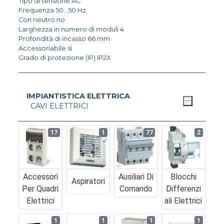
Tipo di tensione AC
Frequenza 50...50 Hz
Con neutro no
Larghezza in numero di moduli 4
Profondità di incasso 66 mm
Accessoriabile sì
Grado di protezione (IP) IP2X
IMPIANTISTICA ELETTRICA
CAVI ELETTRICI
17
1
77
2
Accessori
Ausiliari Di
Blocchi
Aspiratori
Per Quadri
Comando
Differenzi
Elettrici
Ali Elettrici
1
1
1
1