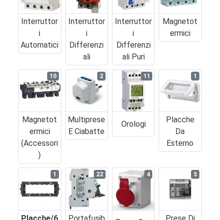
Interruttor
Interruttor
Interruttor
Magnetot
I
I
I
Ermici
Automatici
Differenzi
Differenzi
Ali
Ali Puri
10
2
11
1
Magnetot
Multiprese
Placche
Orologi
Ermici
E Ciabatte
Da
(accessori
Esterno
)
1
22
4
5
Placche/6
Portafusib
Prese Di