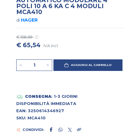
POLI 10 A 6 KA C 4 MODULI
MCA410
HAGER
di
€ 158,69
€ 65,54
IVA incl.
AGGIUNGI AL CARRELLO
CONSEGNA
: 1-3 GIORNI
DISPONIBILITÀ IMMEDIATA
EAN: 3250614346927
SKU: MCA410
CONDIVIDI: