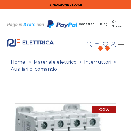
Salta al contenuto principale
SPEDIZIONE VELOCE
Chi
Contattaci
Blog
Siamo
0
Home
>
Materiale elettrico
>
Interruttori
>
Ausiliari di comando
-59%