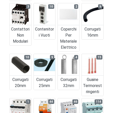
3
10
2
9
Contattori
Contenitor
Coperchi
Corrugati
Non
I Vuoti
Per
16mm
Modulari
Materiale
Elettrico
10
9
4
15
Corrugati
Corrugati
Corrugati
Guaine
20mm
25mm
32mm
Termorest
Ringenti
1
44
46
114