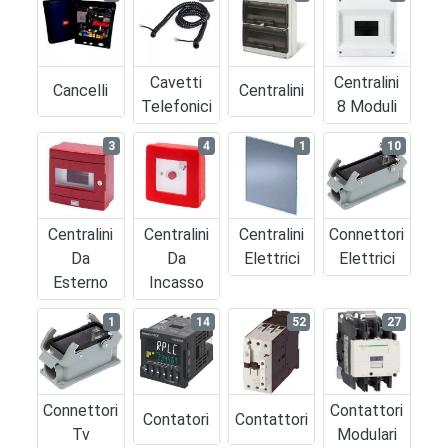
Cavetti
Centralini
Cancelli
Centralini
Telefonici
8 Moduli
3
4
1
10
Centralini
Centralini
Centralini
Connettori
Da
Da
Elettrici
Elettrici
Esterno
Incasso
1
14
52
27
Connettori
Contattori
Contatori
Contattori
Tv
Modulari