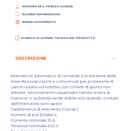
AVVISAMI SE IL PREZZO SCENDE
RICHIEDI INFORMAZIONI
RIMANI AGGIORNATO
SCARICA LA SCHEDA TECNICA DEL PRODOTTO
DESCRIZIONE
Interruttore automatico di comando e protezione delle
linee da sovraccarichi e cortocircuiti per protezione di
carichi resistivi ed induttivi con correnti di spunto non
elevate. Sezionamento visualizzato tramite la leva di
manovra 'o' su banda verde visibile solo quando i contatti
dell'interrutore sono aperti.
Caratteristica di intervento (Curva):C
Numero di poli (totale) 4
Corrente nominale 10 A
Tensione nominale 400 V