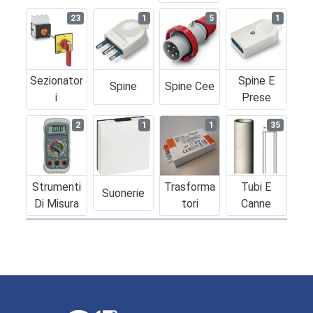
23
1
5
1
Sezionator
Spine E
Spine
Spine Cee
I
Prese
2
1
1
35
Strumenti
Trasforma
Tubi E
Suonerie
Di Misura
Tori
Canne