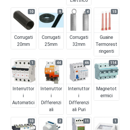
Elettrico
10
9
4
15
Corrugati
Corrugati
Corrugati
Guaine
20mm
25mm
32mm
Termorest
Ringenti
1
44
46
114
Interruttor
Interruttor
Interruttor
Magnetot
I
I
I
Ermici
Automatici
Differenzi
Differenzi
Ali
Ali Puri
10
2
11
1