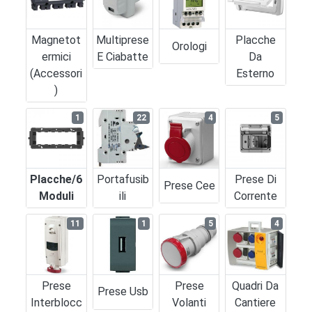
Magnetot
Multiprese
Placche
Orologi
Ermici
E Ciabatte
Da
(accessori
Esterno
)
1
22
4
5
Placche/6
Portafusib
Prese Di
Prese Cee
Moduli
Ili
Corrente
11
1
5
4
Prese
Prese
Quadri Da
Prese Usb
Interblocc
Volanti
Cantiere