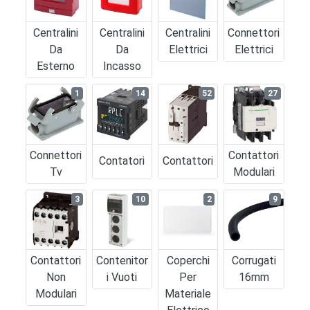
Centralini
Centralini
Centralini
Connettori
Da
Da
Elettrici
Elettrici
Esterno
Incasso
1
14
52
27
Connettori
Contattori
Contatori
Contattori
Tv
Modulari
3
10
2
9
Contattori
Contenitor
Coperchi
Corrugati
Non
I Vuoti
Per
16mm
Modulari
Materiale