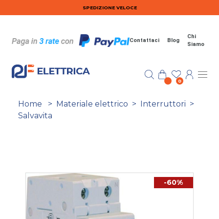
Salta al contenuto principale
SPEDIZIONE VELOCE
Chi
Contattaci
Blog
Siamo
0
Home
>
Materiale elettrico
>
Interruttori
>
Salvavita
-60%