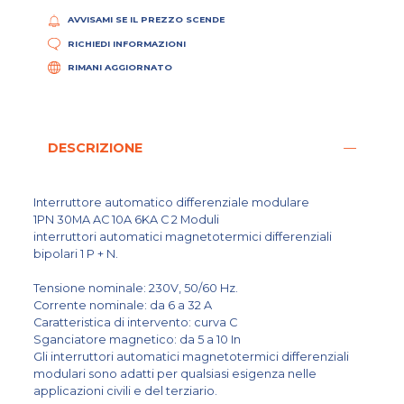
AVVISAMI SE IL PREZZO SCENDE
RICHIEDI INFORMAZIONI
RIMANI AGGIORNATO
DESCRIZIONE
Interruttore automatico differenziale modulare
1PN 30MA AC 10A 6KA C 2 Moduli
interruttori automatici magnetotermici differenziali
bipolari 1 P + N.
Tensione nominale: 230V, 50/60 Hz.
Corrente nominale: da 6 a 32 A
Caratteristica di intervento: curva C
Sganciatore magnetico: da 5 a 10 In
Gli interruttori automatici magnetotermici differenziali
modulari sono adatti per qualsiasi esigenza nelle
applicazioni civili e del terziario.