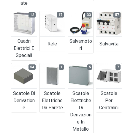
Ate
12
17
33
57
Quadri
Salvamoto
Rele
Salvavita
Elettrici E
Ri
Speciali
54
1
5
7
Scatole Di
Scatole
Scatole
Scatole
Derivazion
Elettriche
Elettriche
Per
E
Da Parete
Di
Centralini
Derivazion
E In
Metallo