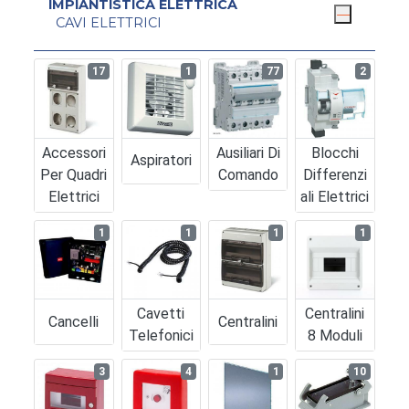
IMPIANTISTICA ELETTRICA
CAVI ELETTRICI
17
1
77
2
Accessori
Ausiliari Di
Blocchi
Aspiratori
Per Quadri
Comando
Differenzi
Elettrici
Ali Elettrici
1
1
1
1
Cavetti
Centralini
Cancelli
Centralini
Telefonici
8 Moduli
3
4
1
10