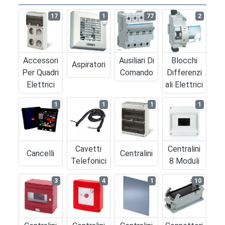
17
1
77
2
Accessori
Ausiliari Di
Blocchi
Aspiratori
Per Quadri
Comando
Differenzi
Elettrici
Ali Elettrici
1
1
1
1
Cavetti
Centralini
Cancelli
Centralini
Telefonici
8 Moduli
3
4
1
10