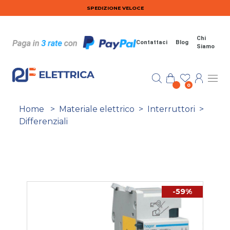
Salta al contenuto principale
SPEDIZIONE VELOCE
Chi
Contattaci
Blog
Siamo
0
Home
>
Materiale elettrico
>
Interruttori
>
Differenziali
-59%