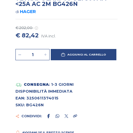
<25A AC 2M BG426N
HAGER
di
€ 202,00
€ 82,42
IVA incl.
AGGIUNGI AL CARRELLO
CONSEGNA
: 1-3 GIORNI
DISPONIBILITÀ IMMEDIATA
EAN: 3250611374015
SKU: BG426N
CONDIVIDI:
AVVISAMI SE IL PREZZO SCENDE