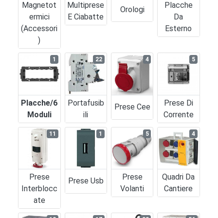
Magnetot
Multiprese
Placche
Orologi
Ermici
E Ciabatte
Da
(accessori
Esterno
)
1
22
4
5
Placche/6
Portafusib
Prese Di
Prese Cee
Moduli
Ili
Corrente
11
1
5
4
Prese
Prese
Quadri Da
Prese Usb
Interblocc
Volanti
Cantiere
Ate