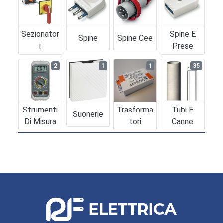
Sezionator
Spine E
Spine
Spine Cee
I
Prese
2
1
1
35
Strumenti
Trasforma
Tubi E
Suonerie
Di Misura
Tori
Canne