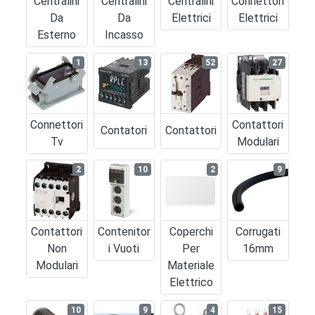
Centralini
Centralini
Centralini
Connettori
Da
Da
Elettrici
Elettrici
Esterno
Incasso
1
13
52
27
Connettori
Contattori
Contatori
Contattori
Tv
Modulari
2
10
2
9
Contattori
Contenitor
Coperchi
Corrugati
Non
I Vuoti
Per
16mm
Modulari
Materiale
Elettrico
10
9
4
15