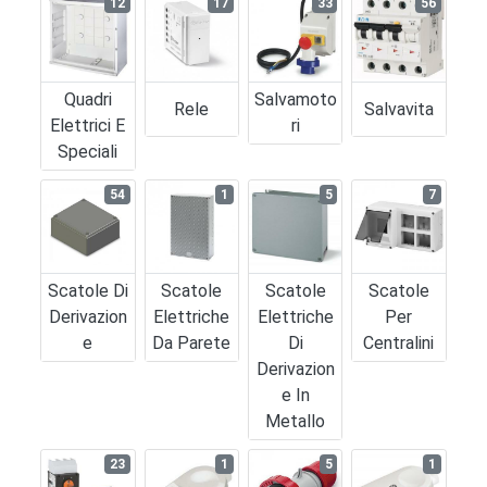
12
17
33
56
Quadri
Salvamoto
Rele
Salvavita
Elettrici E
Ri
Speciali
54
1
5
7
Scatole Di
Scatole
Scatole
Scatole
Derivazion
Elettriche
Elettriche
Per
E
Da Parete
Di
Centralini
Derivazion
E In
Metallo
23
1
5
1