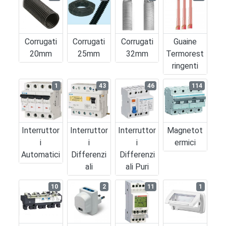
Corrugati
Corrugati
Corrugati
Guaine
20mm
25mm
32mm
Termorest
Ringenti
1
43
46
114
Interruttor
Interruttor
Interruttor
Magnetot
I
I
I
Ermici
Automatici
Differenzi
Differenzi
Ali
Ali Puri
10
2
11
1