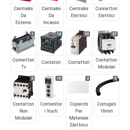
Centralini
Centralini
Centralini
Connettori
Da
Da
Elettrici
Elettrici
Esterno
Incasso
1
14
52
27
Connettori
Contattori
Contatori
Contattori
Tv
Modulari
3
10
2
9
Contattori
Contenitor
Coperchi
Corrugati
Non
I Vuoti
Per
16mm
Modulari
Materiale
Elettrico