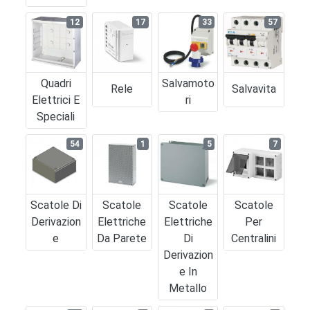
12
17
33
57
Quadri
Salvamoto
Rele
Salvavita
Elettrici E
Ri
Speciali
54
1
5
7
Scatole Di
Scatole
Scatole
Scatole
Derivazion
Elettriche
Elettriche
Per
E
Da Parete
Di
Centralini
Derivazion
E In
Metallo