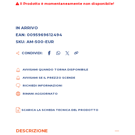
Il Prodotto è momentaneamente non disponibile!
IN ARRIVO
EAN: 0095969612494
SKU: AM-500-EUR
CONDIVIDI:
AVVISAMI QUANDO TORNA DISPONIBILE
AVVISAMI SE IL PREZZO SCENDE
RICHIEDI INFORMAZIONI
RIMANI AGGIORNATO
SCARICA LA SCHEDA TECNICA DEL PRODOTTO
DESCRIZIONE