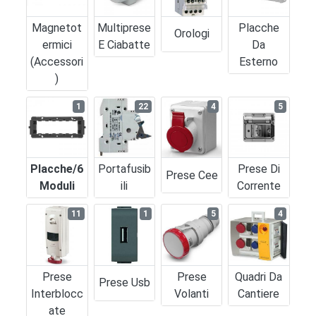
Magnetot
Multiprese
Placche
Orologi
Ermici
E Ciabatte
Da
(accessori
Esterno
)
1
22
4
5
Placche/6
Portafusib
Prese Di
Prese Cee
Moduli
Ili
Corrente
11
1
5
4
Prese
Prese
Quadri Da
Prese Usb
Interblocc
Volanti
Cantiere
Ate