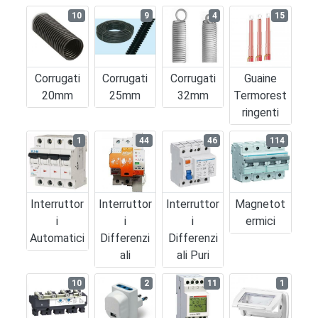
10
9
4
15
Corrugati
Corrugati
Corrugati
Guaine
20mm
25mm
32mm
Termorest
Ringenti
1
44
46
114
Interruttor
Interruttor
Interruttor
Magnetot
I
I
I
Ermici
Automatici
Differenzi
Differenzi
Ali
Ali Puri
10
2
11
1