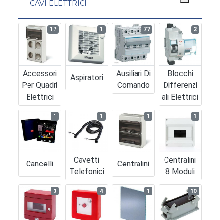
CAVI ELETTRICI
17
1
77
2
Accessori
Ausiliari Di
Blocchi
Aspiratori
Per Quadri
Comando
Differenzi
Elettrici
Ali Elettrici
1
1
1
1
Cavetti
Centralini
Cancelli
Centralini
Telefonici
8 Moduli
3
4
1
10