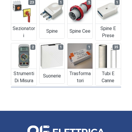
23
1
5
1
Sezionator
Spine E
Spine
Spine Cee
I
Prese
2
1
1
35
Strumenti
Trasforma
Tubi E
Suonerie
Di Misura
Tori
Canne