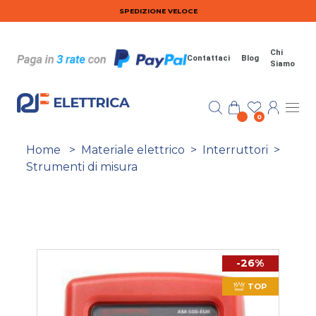
Salta al contenuto principale
SPEDIZIONE VELOCE
Chi
Contattaci
Blog
Siamo
0
Home
>
Materiale elettrico
>
Interruttori
>
Strumenti di misura
-26%
TOP